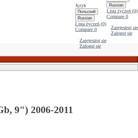
Język
Russian
Lista życzeń (0)
Польский
Compare
0
Russian
Lista życzeń (0)
Zarejestruj się
Compare
0
Zaloguj się
Zarejestruj się
Zaloguj się
b, 9") 2006-2011