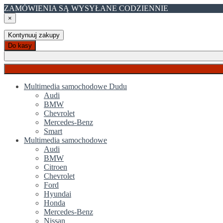
ZAMÓWIENIA SĄ WYSYŁANE CODZIENNIE
×
Kontynuuj zakupy
Do kasy
Multimedia samochodowe Dudu
Audi
BMW
Chevrolet
Mercedes-Benz
Smart
Multimedia samochodowe
Audi
BMW
Citroen
Chevrolet
Ford
Hyundai
Honda
Mercedes-Benz
Nissan