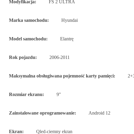
Modyfikacja:
FS 2 ULTRA
Marka samochodu:
Hyundai
Model samochodu:
Elantrę
Rok pojazdu:
2006-2011
Maksymalna obsługiwana pojemność karty pamięci:
2+
Rozmiar ekranu:
9"
Zainstalowane oprogramowanie:
Android 12
Ekran:
Qled-ciemny ekran