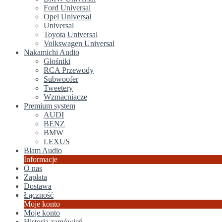
Ford Universal
Opel Universal
Universal
Toyota Universal
Volkswagen Universal
Nakamichi Audio
Głośniki
RCA Przewody
Subwoofer
Tweetery
Wzmacniacze
Premium system
AUDI
BENZ
BMW
LEXUS
Blam Audio
Informacje
O nas
Zapłata
Dostawa
Łączność
Moje konto
Moje konto
Historia zamówień