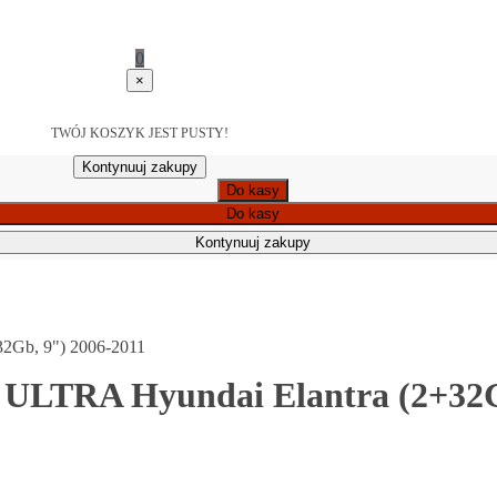
0
×
TWÓJ KOSZYK JEST PUSTY!
Kontynuuj zakupy
Do kasy
Do kasy
Kontynuuj zakupy
32Gb, 9") 2006-2011
 ULTRA Hyundai Elantra (2+32G