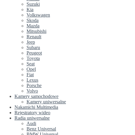
Suzuki
Kia
Volkswagen
Skoda
Mazda
Mitsubishi
Renault
Jeep
Subaru
Peugeot
Toyota
Seat
Opel
Fiat
Lexus
Porsche
Volvo
Kamery samochodowe
Kamery uniwersalne
Nakamichi Multimedia
Rejestratory wideo
Radia uniwersalne
Audi
Benz Universal
BMW Universal