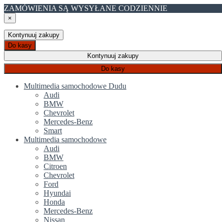
ZAMÓWIENIA SĄ WYSYŁANE CODZIENNIE
×
Kontynuuj zakupy
Do kasy
Kontynuuj zakupy
Do kasy
Multimedia samochodowe Dudu
Audi
BMW
Chevrolet
Mercedes-Benz
Smart
Multimedia samochodowe
Audi
BMW
Citroen
Chevrolet
Ford
Hyundai
Honda
Mercedes-Benz
Nissan