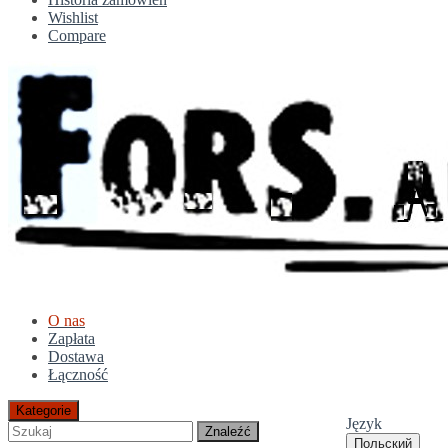
Wishlist
Compare
O nas
Zapłata
Dostawa
Łączność
Kategorie
Język
Znaleźć
Польский