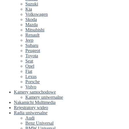
Suzuki
Kia
Volkswagen
Skoda
Mazda
Mitsubishi
Renault
Jeep
Subaru
Peugeot
Toyota
Seat
Opel
Fiat
Lexus
Porsche
Volvo
Kamery samochodowe
Kamery uniwersalne
Nakamichi Multimedia
Rejestratory wideo
Radia uniwersalne
Audi
Benz Universal
BMW Universal