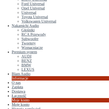
Ford Universal
Opel Universal
Universal
Toyota Universal
Volkswagen Universal
Nakamichi Audio
Głośniki
RCA Przewody
Subwoofer
Tweetery
Wzmacniacze
Premium system
AUDI
BENZ
BMW
LEXUS
Blam Audio
Informacje
O nas
Zapłata
Dostawa
Łączność
Moje konto
Moje konto
Historia zamówień