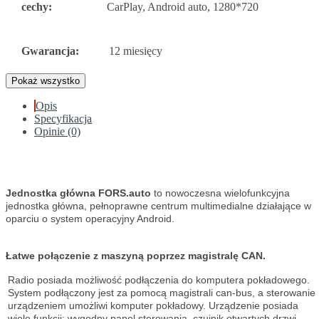
cechy:
CarPlay, Android auto, 1280*720
Gwarancja:
12 miesięcy
Pokaż wszystko
Opis
Specyfikacja
Opinie (0)
Jednostka główna FORS.auto
to nowoczesna wielofunkcyjna
jednostka główna, pełnoprawne centrum multimedialne działające w
oparciu o system operacyjny Android.
Łatwe połączenie z maszyną poprzez magistralę CAN.
Radio posiada możliwość podłączenia do komputera pokładowego.
System podłączony jest za pomocą magistrali can-bus, a sterowanie
urządzeniem umożliwi komputer pokładowy. Urządzenie posiada
wiele funkcji: wygodny panel sterowania, czujnik otwartych drzwi,