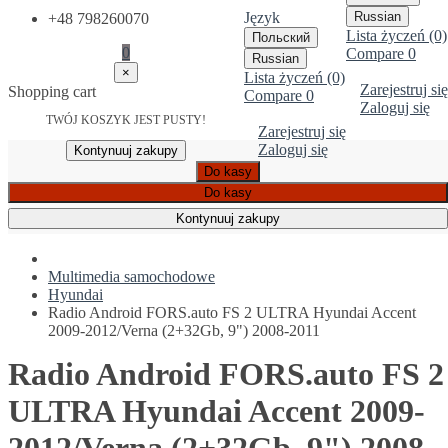
Język
Russian
+48 798260070
Lista życzeń (0)
Польский
0
Compare
0
Russian
×
Lista życzeń (0)
Zarejestruj się
Shopping cart
Compare
0
Zaloguj się
TWÓJ KOSZYK JEST PUSTY!
Zarejestruj się
Zaloguj się
Kontynuuj zakupy
Do kasy
Do kasy
Kontynuuj zakupy
Multimedia samochodowe
Hyundai
Radio Android FORS.auto FS 2 ULTRA Hyundai Accent
2009-2012/Verna (2+32Gb, 9") 2008-2011
Radio Android FORS.auto FS 2
ULTRA Hyundai Accent 2009-