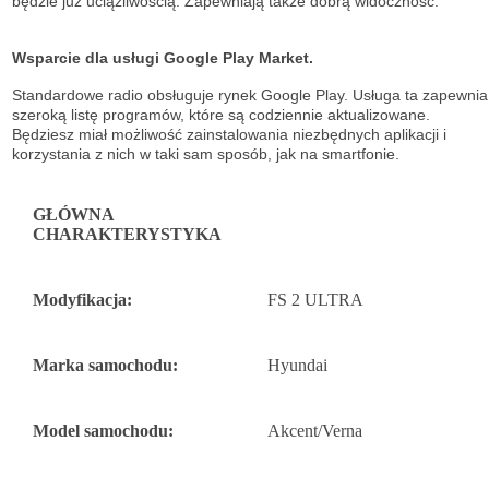
będzie już uciążliwością. Zapewniają także dobrą widoczność.
Wsparcie dla usługi Google Play Market.
Standardowe radio obsługuje
rynek Google Play. Usługa ta zapewnia
szeroką listę
programów, które są codziennie aktualizowane.
Będziesz miał możliwość
zainstalowania niezbędnych aplikacji i
korzystania z nich w taki sam sposób, jak na
smartfonie.
GŁÓWNA
CHARAKTERYSTYKA
Modyfikacja:
FS 2 ULTRA
Marka samochodu:
Hyundai
Model samochodu:
Akcent/Verna