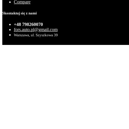
Compare
Skontaktuj się z nami
+48 798260070
fors.auto.pl@gmail.com
Warszawa, ul. Szyszkowa 39