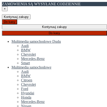
ZAMÓWIENIA SĄ WYSYŁANE CODZIENNIE
×
Kontynuuj zakupy
Do kasy
Kontynuuj zakupy
Do kasy
Multimedia samochodowe Dudu
Audi
BMW
Chevrolet
Mercedes-Benz
Smart
Multimedia samochodowe
Audi
BMW
Citroen
Chevrolet
Ford
Hyundai
Honda
Mercedes-Benz
Nissan