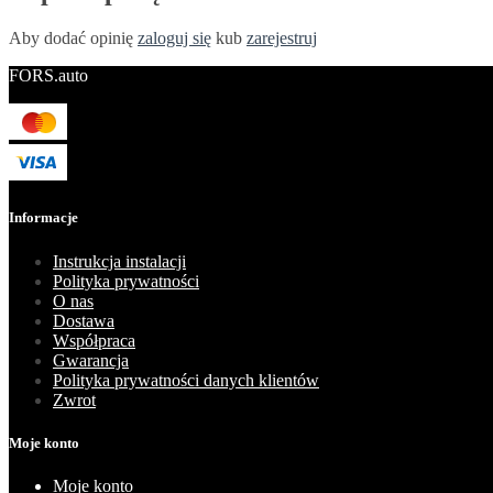
Aby dodać opinię
zaloguj się
kub
zarejestruj
FORS.auto
Informacje
Instrukcja instalacji
Polityka prywatności
O nas
Dostawa
Współpraca
Gwarancja
Polityka prywatności danych klientów
Zwrot
Moje konto
Moje konto