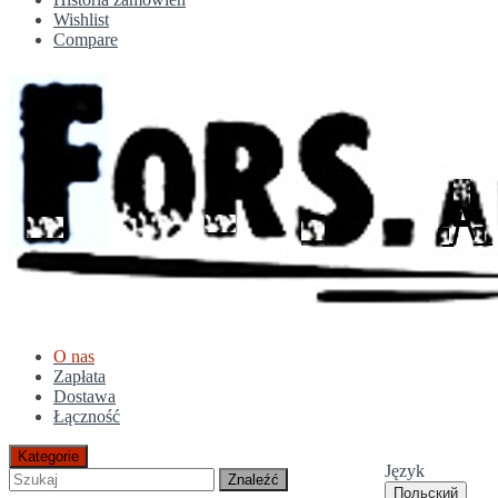
Wishlist
Compare
O nas
Zapłata
Dostawa
Łączność
Kategorie
Język
Znaleźć
Польский