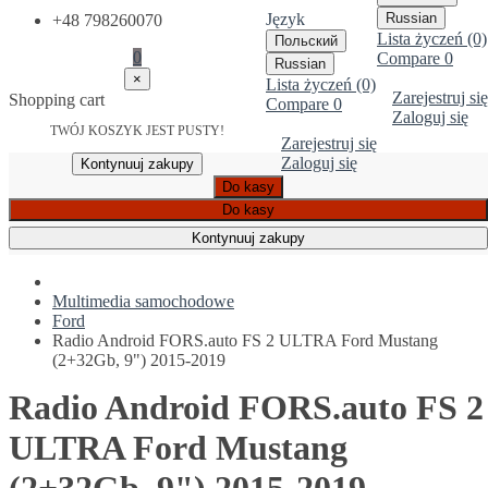
Język
Russian
+48 798260070
Lista życzeń (0)
Польский
0
Compare
0
Russian
×
Lista życzeń (0)
Zarejestruj się
Shopping cart
Compare
0
Zaloguj się
TWÓJ KOSZYK JEST PUSTY!
Zarejestruj się
Zaloguj się
Kontynuuj zakupy
Do kasy
Do kasy
Kontynuuj zakupy
Multimedia samochodowe
Ford
Radio Android FORS.auto FS 2 ULTRA Ford Mustang
(2+32Gb, 9") 2015-2019
Radio Android FORS.auto FS 2
ULTRA Ford Mustang