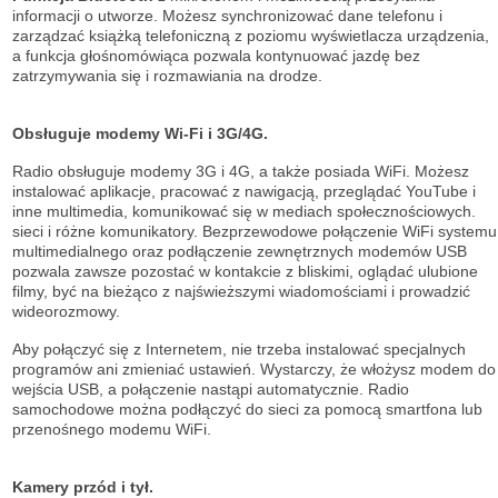
informacji o utworze. Możesz synchronizować dane telefonu i
zarządzać książką telefoniczną z poziomu wyświetlacza urządzenia,
a funkcja głośnomówiąca pozwala kontynuować jazdę bez
zatrzymywania się i rozmawiania na drodze.
Obsługuje modemy Wi-Fi i 3G/4G.
Radio obsługuje modemy 3G i 4G, a także posiada WiFi. Możesz
instalować aplikacje, pracować z nawigacją, przeglądać YouTube i
inne multimedia, komunikować się w mediach społecznościowych.
sieci i różne komunikatory. Bezprzewodowe połączenie WiFi systemu
multimedialnego oraz podłączenie zewnętrznych modemów USB
pozwala zawsze pozostać w kontakcie z bliskimi, oglądać ulubione
filmy, być na bieżąco z najświeższymi wiadomościami i prowadzić
wideorozmowy.
Aby połączyć się z Internetem, nie trzeba instalować specjalnych
programów ani zmieniać ustawień. Wystarczy, że włożysz modem do
wejścia USB, a połączenie nastąpi automatycznie. Radio
samochodowe można podłączyć do sieci za pomocą smartfona lub
przenośnego modemu WiFi.
Kamery przód i tył.