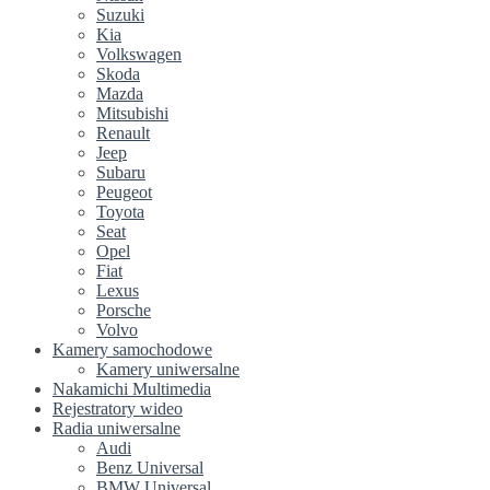
Suzuki
Kia
Volkswagen
Skoda
Mazda
Mitsubishi
Renault
Jeep
Subaru
Peugeot
Toyota
Seat
Opel
Fiat
Lexus
Porsche
Volvo
Kamery samochodowe
Kamery uniwersalne
Nakamichi Multimedia
Rejestratory wideo
Radia uniwersalne
Audi
Benz Universal
BMW Universal