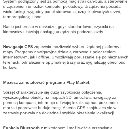
System podłączony jest za pomocą magistrali can-bus, a sterowanie
urządzeniem umożliwi komputer pokładowy. Urządzenie posiada
wiele funkcji: wygodny panel sterowania, czujnik otwartych drzwi,
termoregulację i inne.
Radio jest proste w obsłudze, gdyż standardowe przyciski na
kierownicy ułatwiają obsługę urządzenia podczas jazdy.
Nawigacja GPS
zapewnia możliwość wyboru żądanej platformy i
mapy. Programy nawigacyjne działają zarówno z połączeniem
internetowym, jak i offline. Umożliwiają poruszanie się po nieznanych
terenach, odnalezienie optymalnej trasy oraz sygnalizują obecność
korków.
Możesz zainstalować program z Play Market.
Sprzęt charakteryzuje się dużą szybkością połączenia,
wyszczególnia obiekty na mapach 3D, umożliwia nawigację za
pomocą kompasu, informuje o Twojej lokalizacji nad poziomem
morza i poprawnie buduje trasę. Antena GPS znajdująca się w
zestawie pozwala na dokładne i szybkie określenie lokalizacji.
Funkcja Bluetooth
z mikrofonem i możliwością przesyłania