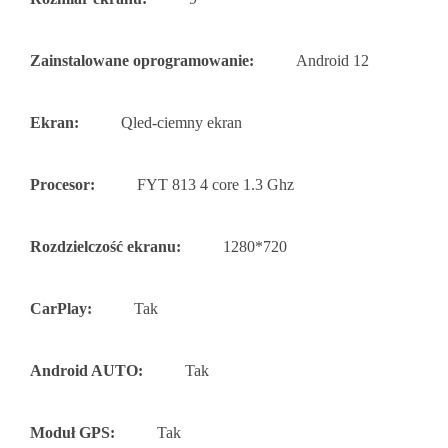
Zainstalowane oprogramowanie:
Android 12
Ekran:
Qled-ciemny ekran
Procesor:
FYT 813 4 core 1.3 Ghz
Rozdzielczość ekranu:
1280*720
CarPlay:
Tak
Android AUTO:
Tak
Moduł GPS:
Tak