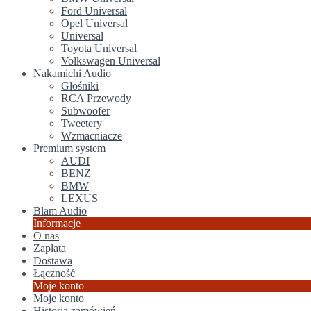
Ford Universal
Opel Universal
Universal
Toyota Universal
Volkswagen Universal
Nakamichi Audio
Głośniki
RCA Przewody
Subwoofer
Tweetery
Wzmacniacze
Premium system
AUDI
BENZ
BMW
LEXUS
Blam Audio
Informacje
O nas
Zapłata
Dostawa
Łączność
Moje konto
Moje konto
Historia zamówień