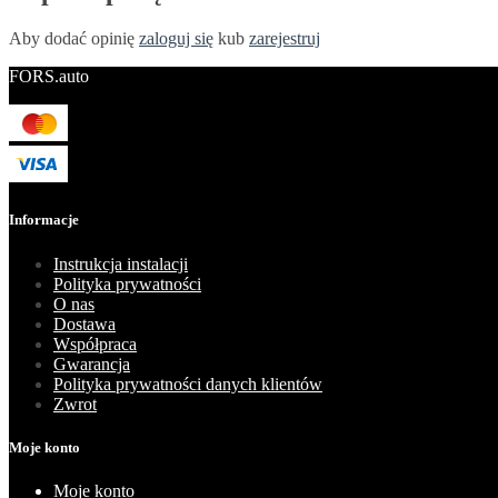
Aby dodać opinię
zaloguj się
kub
zarejestruj
FORS.auto
Informacje
Instrukcja instalacji
Polityka prywatności
O nas
Dostawa
Współpraca
Gwarancja
Polityka prywatności danych klientów
Zwrot
Moje konto
Moje konto