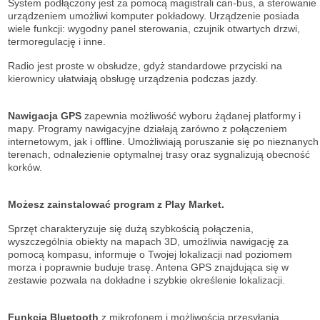
System podłączony jest za pomocą magistrali can-bus, a sterowanie
urządzeniem umożliwi komputer pokładowy. Urządzenie posiada
wiele funkcji: wygodny panel sterowania, czujnik otwartych drzwi,
termoregulację i inne.
Radio jest proste w obsłudze, gdyż standardowe przyciski na
kierownicy ułatwiają obsługę urządzenia podczas jazdy.
Nawigacja GPS
zapewnia możliwość wyboru żądanej platformy i
mapy. Programy nawigacyjne działają zarówno z połączeniem
internetowym, jak i offline. Umożliwiają poruszanie się po nieznanych
terenach, odnalezienie optymalnej trasy oraz sygnalizują obecność
korków.
Możesz zainstalować program z Play Market.
Sprzęt charakteryzuje się dużą szybkością połączenia,
wyszczególnia obiekty na mapach 3D, umożliwia nawigację za
pomocą kompasu, informuje o Twojej lokalizacji nad poziomem
morza i poprawnie buduje trasę. Antena GPS znajdująca się w
zestawie pozwala na dokładne i szybkie określenie lokalizacji.
Funkcja Bluetooth
z mikrofonem i możliwością przesyłania