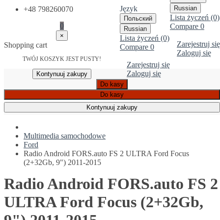
Język
Russian
+48 798260070
Lista życzeń (0)
Польский
0
Compare
0
Russian
×
Lista życzeń (0)
Zarejestruj się
Shopping cart
Compare
0
Zaloguj się
TWÓJ KOSZYK JEST PUSTY!
Zarejestruj się
Zaloguj się
Kontynuuj zakupy
Do kasy
Do kasy
Kontynuuj zakupy
Multimedia samochodowe
Ford
Radio Android FORS.auto FS 2 ULTRA Ford Focus
(2+32Gb, 9") 2011-2015
Radio Android FORS.auto FS 2
ULTRA Ford Focus (2+32Gb,