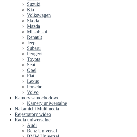
Suzuki
Kia
Volkswagen
Skoda
Mazda
Mitsubishi
Renault
Jeep
Subaru
Peugeot
Toyota
Seat
Opel
Fiat
Lexus
Porsche
Volvo
Kamery samochodowe
Kamery uniwersalne
Nakamichi Multimedia
Rejestratory wideo
Radia uniwersalne
Audi
Benz Universal
BMW Universal