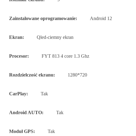
Zainstalowane oprogramowanie:
Android 12
Ekran:
Qled-ciemny ekran
Procesor:
FYT 813 4 core 1.3 Ghz
Rozdzielczość ekranu:
1280*720
CarPlay:
Tak
Android AUTO:
Tak
Moduł GPS:
Tak