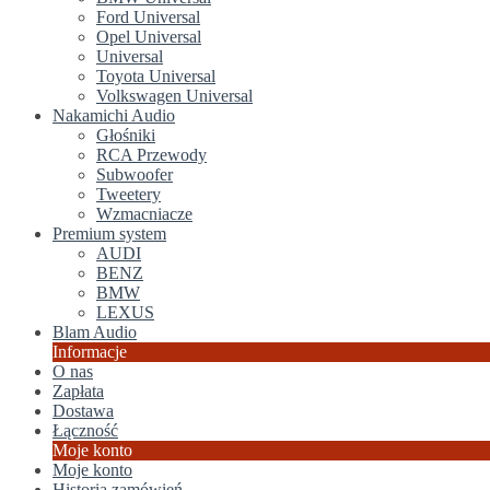
Ford Universal
Opel Universal
Universal
Toyota Universal
Volkswagen Universal
Nakamichi Audio
Głośniki
RCA Przewody
Subwoofer
Tweetery
Wzmacniacze
Premium system
AUDI
BENZ
BMW
LEXUS
Blam Audio
Informacje
O nas
Zapłata
Dostawa
Łączność
Moje konto
Moje konto
Historia zamówień