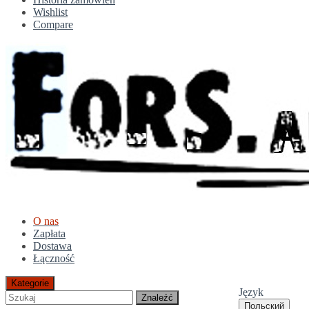
Wishlist
Compare
O nas
Zapłata
Dostawa
Łączność
Kategorie
Język
Znaleźć
Польский