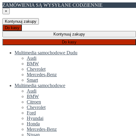
ZAMÓWIENIA SĄ WYSYŁANE CODZIENNIE
×
Kontynuuj zakupy
Do kasy
Kontynuuj zakupy
Do kasy
Multimedia samochodowe Dudu
Audi
BMW
Chevrolet
Mercedes-Benz
Smart
Multimedia samochodowe
Audi
BMW
Citroen
Chevrolet
Ford
Hyundai
Honda
Mercedes-Benz
Nissan