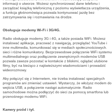
informacji o utworze. Możesz synchronizować dane telefonu i
zarządzać książką telefoniczną z poziomu wyświetlacza urządzenia,
a funkcja głośnomówiąca pozwala kontynuować jazdę bez
zatrzymywania się i rozmawiania na drodze.
Obsługuje modemy Wi-Fi i 3G/4G.
Radio obsługuje modemy 3G i 4G, a także posiada WiFi. Możesz
instalować aplikacje, pracować z nawigacją, przeglądać YouTube i
inne multimedia, komunikować się w mediach społecznościowych.
sieci i różne komunikatory. Bezprzewodowe połączenie WiFi systemu
multimedialnego oraz podłączenie zewnętrznych modemów USB
pozwala zawsze pozostać w kontakcie z bliskimi, oglądać ulubione
filmy, być na bieżąco z najświeższymi wiadomościami i prowadzić
wideorozmowy.
Aby połączyć się z Internetem, nie trzeba instalować specjalnych
programów ani zmieniać ustawień. Wystarczy, że włożysz modem do
wejścia USB, a połączenie nastąpi automatycznie. Radio
samochodowe można podłączyć do sieci za pomocą smartfona lub
przenośnego modemu WiFi.
Kamery przód i tył.