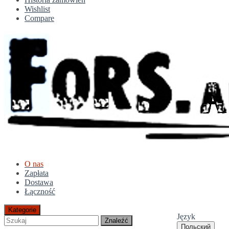
Wishlist
Compare
O nas
Zapłata
Dostawa
Łączność
Kategorie
Język
Znaleźć
Польский