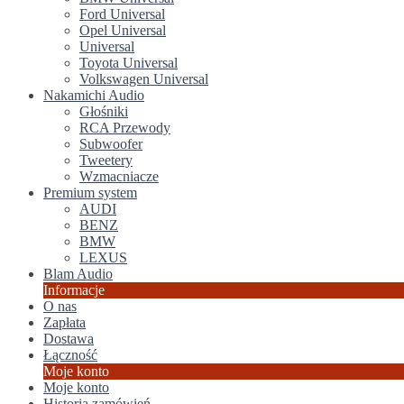
Ford Universal
Opel Universal
Universal
Toyota Universal
Volkswagen Universal
Nakamichi Audio
Głośniki
RCA Przewody
Subwoofer
Tweetery
Wzmacniacze
Premium system
AUDI
BENZ
BMW
LEXUS
Blam Audio
Informacje
O nas
Zapłata
Dostawa
Łączność
Moje konto
Moje konto
Historia zamówień