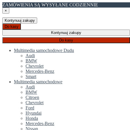
ZAMÓWIENIA SĄ WYSYŁANE CODZIENNIE
×
Kontynuuj zakupy
Do kasy
Kontynuuj zakupy
Do kasy
Multimedia samochodowe Dudu
Audi
BMW
Chevrolet
Mercedes-Benz
Smart
Multimedia samochodowe
Audi
BMW
Citroen
Chevrolet
Ford
Hyundai
Honda
Mercedes-Benz
Nissan