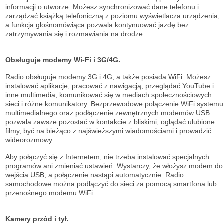
informacji o utworze. Możesz synchronizować dane telefonu i
zarządzać książką telefoniczną z poziomu wyświetlacza urządzenia,
a funkcja głośnomówiąca pozwala kontynuować jazdę bez
zatrzymywania się i rozmawiania na drodze.
Obsługuje modemy Wi-Fi i 3G/4G.
Radio obsługuje modemy 3G i 4G, a także posiada WiFi. Możesz
instalować aplikacje, pracować z nawigacją, przeglądać YouTube i
inne multimedia, komunikować się w mediach społecznościowych.
sieci i różne komunikatory. Bezprzewodowe połączenie WiFi systemu
multimedialnego oraz podłączenie zewnętrznych modemów USB
pozwala zawsze pozostać w kontakcie z bliskimi, oglądać ulubione
filmy, być na bieżąco z najświeższymi wiadomościami i prowadzić
wideorozmowy.
Aby połączyć się z Internetem, nie trzeba instalować specjalnych
programów ani zmieniać ustawień. Wystarczy, że włożysz modem do
wejścia USB, a połączenie nastąpi automatycznie. Radio
samochodowe można podłączyć do sieci za pomocą smartfona lub
przenośnego modemu WiFi.
Kamery przód i tył.