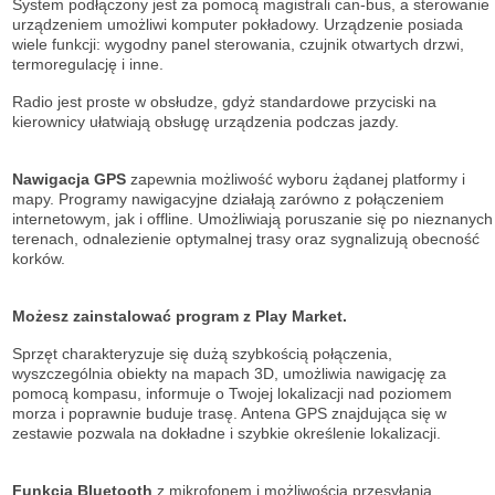
System podłączony jest za pomocą magistrali can-bus, a sterowanie
urządzeniem umożliwi komputer pokładowy. Urządzenie posiada
wiele funkcji: wygodny panel sterowania, czujnik otwartych drzwi,
termoregulację i inne.
Radio jest proste w obsłudze, gdyż standardowe przyciski na
kierownicy ułatwiają obsługę urządzenia podczas jazdy.
Nawigacja GPS
zapewnia możliwość wyboru żądanej platformy i
mapy. Programy nawigacyjne działają zarówno z połączeniem
internetowym, jak i offline. Umożliwiają poruszanie się po nieznanych
terenach, odnalezienie optymalnej trasy oraz sygnalizują obecność
korków.
Możesz zainstalować program z Play Market.
Sprzęt charakteryzuje się dużą szybkością połączenia,
wyszczególnia obiekty na mapach 3D, umożliwia nawigację za
pomocą kompasu, informuje o Twojej lokalizacji nad poziomem
morza i poprawnie buduje trasę. Antena GPS znajdująca się w
zestawie pozwala na dokładne i szybkie określenie lokalizacji.
Funkcja Bluetooth
z mikrofonem i możliwością przesyłania