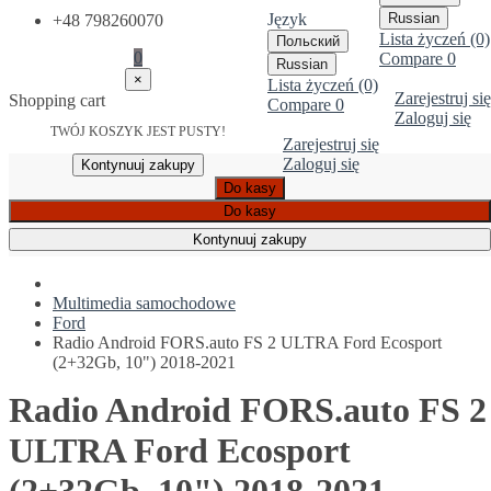
Język
Russian
+48 798260070
Lista życzeń (0)
Польский
0
Compare
0
Russian
×
Lista życzeń (0)
Zarejestruj się
Shopping cart
Compare
0
Zaloguj się
TWÓJ KOSZYK JEST PUSTY!
Zarejestruj się
Zaloguj się
Kontynuuj zakupy
Do kasy
Do kasy
Kontynuuj zakupy
Multimedia samochodowe
Ford
Radio Android FORS.auto FS 2 ULTRA Ford Ecosport
(2+32Gb, 10") 2018-2021
Radio Android FORS.auto FS 2
ULTRA Ford Ecosport