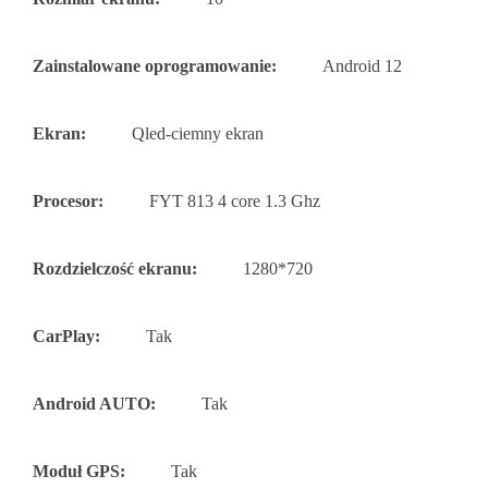
Zainstalowane oprogramowanie:
Android 12
Ekran:
Qled-ciemny ekran
Procesor:
FYT 813 4 core 1.3 Ghz
Rozdzielczość ekranu:
1280*720
CarPlay:
Tak
Android AUTO:
Tak
Moduł GPS:
Tak