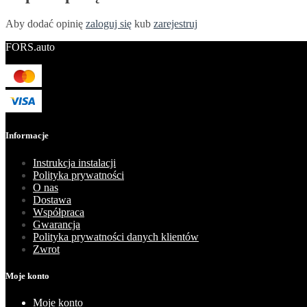
Aby dodać opinię
zaloguj się
kub
zarejestruj
FORS.auto
Informacje
Instrukcja instalacji
Polityka prywatności
O nas
Dostawa
Współpraca
Gwarancja
Polityka prywatności danych klientów
Zwrot
Moje konto
Moje konto