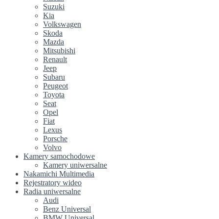
Suzuki
Kia
Volkswagen
Skoda
Mazda
Mitsubishi
Renault
Jeep
Subaru
Peugeot
Toyota
Seat
Opel
Fiat
Lexus
Porsche
Volvo
Kamery samochodowe
Kamery uniwersalne
Nakamichi Multimedia
Rejestratory wideo
Radia uniwersalne
Audi
Benz Universal
BMW Universal