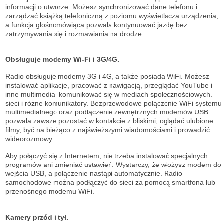
informacji o utworze. Możesz synchronizować dane telefonu i
zarządzać książką telefoniczną z poziomu wyświetlacza urządzenia,
a funkcja głośnomówiąca pozwala kontynuować jazdę bez
zatrzymywania się i rozmawiania na drodze.
Obsługuje modemy Wi-Fi i 3G/4G.
Radio obsługuje modemy 3G i 4G, a także posiada WiFi. Możesz
instalować aplikacje, pracować z nawigacją, przeglądać YouTube i
inne multimedia, komunikować się w mediach społecznościowych.
sieci i różne komunikatory. Bezprzewodowe połączenie WiFi systemu
multimedialnego oraz podłączenie zewnętrznych modemów USB
pozwala zawsze pozostać w kontakcie z bliskimi, oglądać ulubione
filmy, być na bieżąco z najświeższymi wiadomościami i prowadzić
wideorozmowy.
Aby połączyć się z Internetem, nie trzeba instalować specjalnych
programów ani zmieniać ustawień. Wystarczy, że włożysz modem do
wejścia USB, a połączenie nastąpi automatycznie. Radio
samochodowe można podłączyć do sieci za pomocą smartfona lub
przenośnego modemu WiFi.
Kamery przód i tył.