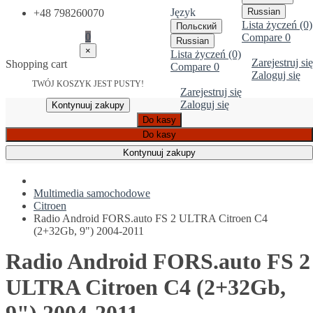
Język
Russian
+48 798260070
Lista życzeń (0)
Польский
0
Compare
0
Russian
×
Lista życzeń (0)
Zarejestruj się
Shopping cart
Compare
0
Zaloguj się
TWÓJ KOSZYK JEST PUSTY!
Zarejestruj się
Zaloguj się
Kontynuuj zakupy
Do kasy
Do kasy
Kontynuuj zakupy
Multimedia samochodowe
Citroen
Radio Android FORS.auto FS 2 ULTRA Citroen C4
(2+32Gb, 9") 2004-2011
Radio Android FORS.auto FS 2
ULTRA Citroen C4 (2+32Gb,