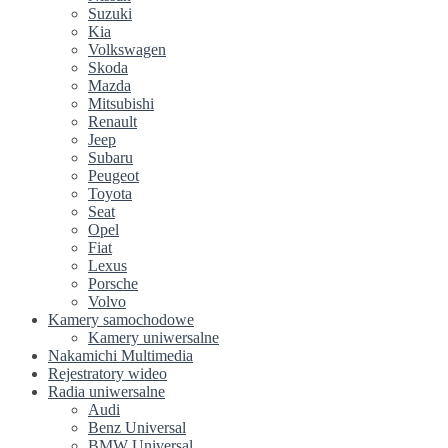
Suzuki
Kia
Volkswagen
Skoda
Mazda
Mitsubishi
Renault
Jeep
Subaru
Peugeot
Toyota
Seat
Opel
Fiat
Lexus
Porsche
Volvo
Kamery samochodowe
Kamery uniwersalne
Nakamichi Multimedia
Rejestratory wideo
Radia uniwersalne
Audi
Benz Universal
BMW Universal