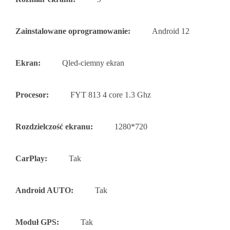
Zainstalowane oprogramowanie:
Android 12
Ekran:
Qled-ciemny ekran
Procesor:
FYT 813 4 core 1.3 Ghz
Rozdzielczość ekranu:
1280*720
CarPlay:
Tak
Android AUTO:
Tak
Moduł GPS:
Tak