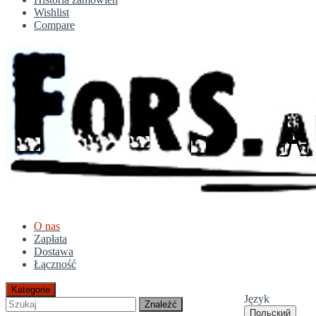
Wishlist
Compare
O nas
Zapłata
Dostawa
Łączność
Kategorie
Język
Znaleźć
Польский