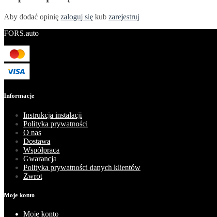
Aby dodać opinię
zaloguj się
kub
zarejestruj
FORS.auto
Informacje
Instrukcja instalacji
Polityka prywatności
O nas
Dostawa
Współpraca
Gwarancja
Polityka prywatności danych klientów
Zwrot
Moje konto
Moje konto