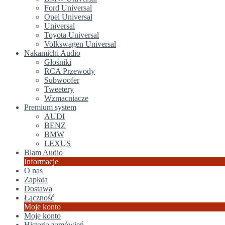
Ford Universal
Opel Universal
Universal
Toyota Universal
Volkswagen Universal
Nakamichi Audio
Głośniki
RCA Przewody
Subwoofer
Tweetery
Wzmacniacze
Premium system
AUDI
BENZ
BMW
LEXUS
Blam Audio
Informacje
O nas
Zapłata
Dostawa
Łączność
Moje konto
Moje konto
Historia zamówień