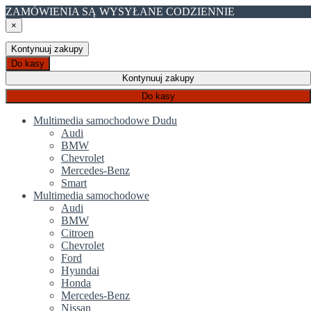
ZAMÓWIENIA SĄ WYSYŁANE CODZIENNIE
×
Kontynuuj zakupy
Do kasy
Kontynuuj zakupy
Do kasy
Multimedia samochodowe Dudu
Audi
BMW
Chevrolet
Mercedes-Benz
Smart
Multimedia samochodowe
Audi
BMW
Citroen
Chevrolet
Ford
Hyundai
Honda
Mercedes-Benz
Nissan