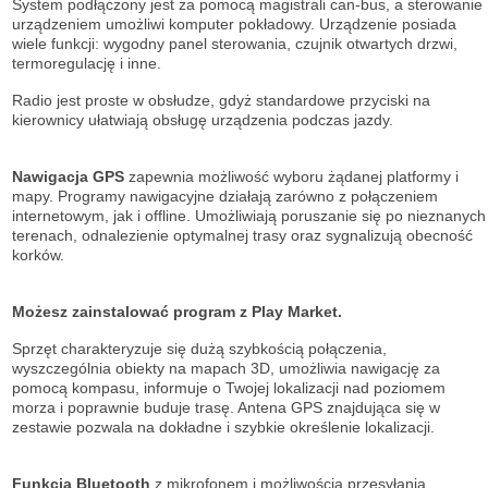
System podłączony jest za pomocą magistrali can-bus, a sterowanie
urządzeniem umożliwi komputer pokładowy. Urządzenie posiada
wiele funkcji: wygodny panel sterowania, czujnik otwartych drzwi,
termoregulację i inne.
Radio jest proste w obsłudze, gdyż standardowe przyciski na
kierownicy ułatwiają obsługę urządzenia podczas jazdy.
Nawigacja GPS
zapewnia możliwość wyboru żądanej platformy i
mapy. Programy nawigacyjne działają zarówno z połączeniem
internetowym, jak i offline. Umożliwiają poruszanie się po nieznanych
terenach, odnalezienie optymalnej trasy oraz sygnalizują obecność
korków.
Możesz zainstalować program z Play Market.
Sprzęt charakteryzuje się dużą szybkością połączenia,
wyszczególnia obiekty na mapach 3D, umożliwia nawigację za
pomocą kompasu, informuje o Twojej lokalizacji nad poziomem
morza i poprawnie buduje trasę. Antena GPS znajdująca się w
zestawie pozwala na dokładne i szybkie określenie lokalizacji.
Funkcja Bluetooth
z mikrofonem i możliwością przesyłania