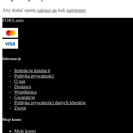
Aby dodać opinię
zaloguj się
kub
zarejestruj
FORS.auto
Informacje
Instrukcja instalacji
Polityka prywatności
O nas
Dostawa
Współpraca
Gwarancja
Polityka prywatności danych klientów
Zwrot
Moje konto
Moje konto