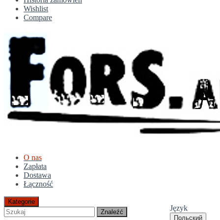
Wishlist
Compare
O nas
Zapłata
Dostawa
Łączność
Kategorie
Język
Znaleźć
Польский