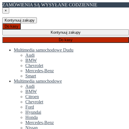
ZAMÓWIENIA SĄ WYSYŁANE CODZIENNIE
×
Kontynuuj zakupy
Do kasy
Kontynuuj zakupy
Do kasy
Multimedia samochodowe Dudu
Audi
BMW
Chevrolet
Mercedes-Benz
Smart
Multimedia samochodowe
Audi
BMW
Citroen
Chevrolet
Ford
Hyundai
Honda
Mercedes-Benz
Nissan