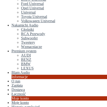
Ford Universal
Opel Universal
Universal
Toyota Universal
Volkswagen Universal
Nakamichi Audio
Głośniki
RCA Przewody
Subwoofer
Tweetery
Wzmacniacze
Premium system
AUDI
BENZ
BMW
LEXUS
Blam Audio
Informacje
O nas
Zapłata
Dostawa
Łączność
Moje konto
Moje konto
Historia zamówień