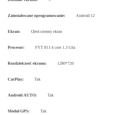
Zainstalowane oprogramowanie:
Android 12
Ekran:
Qled-ciemny ekran
Procesor:
FYT 813 4 core 1.3 Ghz
Rozdzielczość ekranu:
1280*720
CarPlay:
Tak
Android AUTO:
Tak
Moduł GPS:
Tak