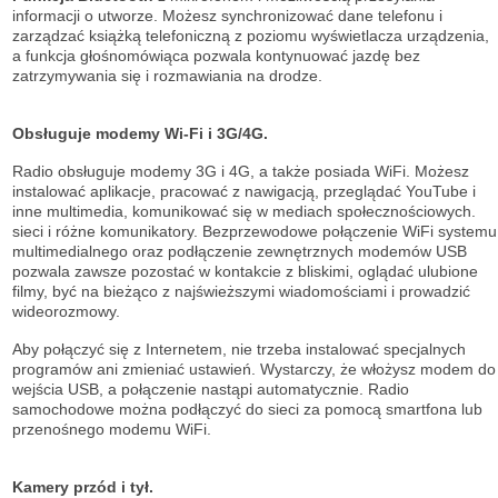
informacji o utworze. Możesz synchronizować dane telefonu i
zarządzać książką telefoniczną z poziomu wyświetlacza urządzenia,
a funkcja głośnomówiąca pozwala kontynuować jazdę bez
zatrzymywania się i rozmawiania na drodze.
Obsługuje modemy Wi-Fi i 3G/4G.
Radio obsługuje modemy 3G i 4G, a także posiada WiFi. Możesz
instalować aplikacje, pracować z nawigacją, przeglądać YouTube i
inne multimedia, komunikować się w mediach społecznościowych.
sieci i różne komunikatory. Bezprzewodowe połączenie WiFi systemu
multimedialnego oraz podłączenie zewnętrznych modemów USB
pozwala zawsze pozostać w kontakcie z bliskimi, oglądać ulubione
filmy, być na bieżąco z najświeższymi wiadomościami i prowadzić
wideorozmowy.
Aby połączyć się z Internetem, nie trzeba instalować specjalnych
programów ani zmieniać ustawień. Wystarczy, że włożysz modem do
wejścia USB, a połączenie nastąpi automatycznie. Radio
samochodowe można podłączyć do sieci za pomocą smartfona lub
przenośnego modemu WiFi.
Kamery przód i tył.