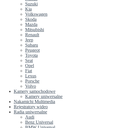
Suzuki
Kia
Volkswagen
Skoda
Mazda
Mitsubishi
Renault
Jeep
Subaru
Peugeot
Toyota
Seat
Opel
Fiat
Lexus
Porsche
Volvo
Kamery samochodowe
Kamery uniwersalne
Nakamichi Multimedia
Rejestratory wideo
Radia uniwersalne
Audi
Benz Universal
BMW Universal