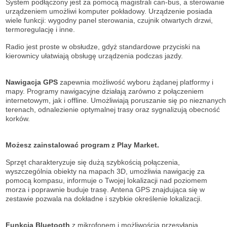
System podłączony jest za pomocą magistrali can-bus, a sterowanie
urządzeniem umożliwi komputer pokładowy. Urządzenie posiada
wiele funkcji: wygodny panel sterowania, czujnik otwartych drzwi,
termoregulację i inne.
Radio jest proste w obsłudze, gdyż standardowe przyciski na
kierownicy ułatwiają obsługę urządzenia podczas jazdy.
Nawigacja GPS
zapewnia możliwość wyboru żądanej platformy i
mapy. Programy nawigacyjne działają zarówno z połączeniem
internetowym, jak i offline. Umożliwiają poruszanie się po nieznanych
terenach, odnalezienie optymalnej trasy oraz sygnalizują obecność
korków.
Możesz zainstalować program z Play Market.
Sprzęt charakteryzuje się dużą szybkością połączenia,
wyszczególnia obiekty na mapach 3D, umożliwia nawigację za
pomocą kompasu, informuje o Twojej lokalizacji nad poziomem
morza i poprawnie buduje trasę. Antena GPS znajdująca się w
zestawie pozwala na dokładne i szybkie określenie lokalizacji.
Funkcja Bluetooth
z mikrofonem i możliwością przesyłania