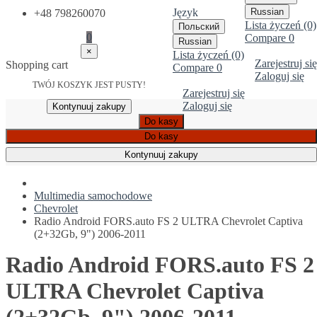
Język
Russian
+48 798260070
Lista życzeń (0)
Польский
0
Compare
0
Russian
×
Lista życzeń (0)
Zarejestruj się
Shopping cart
Compare
0
Zaloguj się
TWÓJ KOSZYK JEST PUSTY!
Zarejestruj się
Zaloguj się
Kontynuuj zakupy
Do kasy
Do kasy
Kontynuuj zakupy
Multimedia samochodowe
Chevrolet
Radio Android FORS.auto FS 2 ULTRA Chevrolet Captiva
(2+32Gb, 9") 2006-2011
Radio Android FORS.auto FS 2
ULTRA Chevrolet Captiva