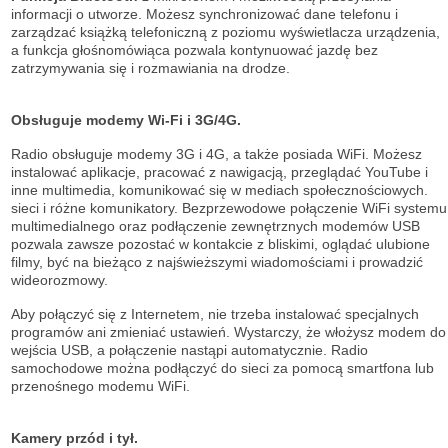
informacji o utworze. Możesz synchronizować dane telefonu i
zarządzać książką telefoniczną z poziomu wyświetlacza urządzenia,
a funkcja głośnomówiąca pozwala kontynuować jazdę bez
zatrzymywania się i rozmawiania na drodze.
Obsługuje modemy Wi-Fi i 3G/4G.
Radio obsługuje modemy 3G i 4G, a także posiada WiFi. Możesz
instalować aplikacje, pracować z nawigacją, przeglądać YouTube i
inne multimedia, komunikować się w mediach społecznościowych.
sieci i różne komunikatory. Bezprzewodowe połączenie WiFi systemu
multimedialnego oraz podłączenie zewnętrznych modemów USB
pozwala zawsze pozostać w kontakcie z bliskimi, oglądać ulubione
filmy, być na bieżąco z najświeższymi wiadomościami i prowadzić
wideorozmowy.
Aby połączyć się z Internetem, nie trzeba instalować specjalnych
programów ani zmieniać ustawień. Wystarczy, że włożysz modem do
wejścia USB, a połączenie nastąpi automatycznie. Radio
samochodowe można podłączyć do sieci za pomocą smartfona lub
przenośnego modemu WiFi.
Kamery przód i tył.