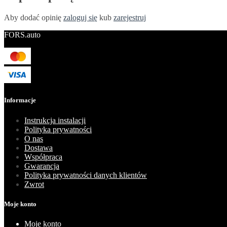
Aby dodać opinię
zaloguj się
kub
zarejestruj
FORS.auto
Informacje
Instrukcja instalacji
Polityka prywatności
O nas
Dostawa
Współpraca
Gwarancja
Polityka prywatności danych klientów
Zwrot
Moje konto
Moje konto