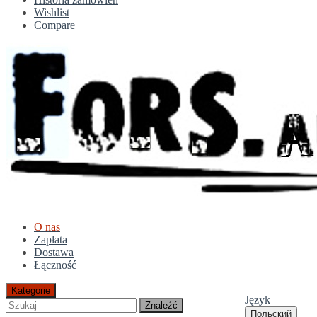
Wishlist
Compare
O nas
Zapłata
Dostawa
Łączność
Kategorie
Język
Znaleźć
Польский