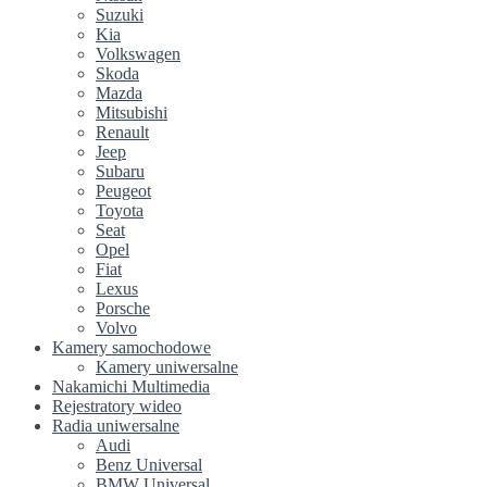
Suzuki
Kia
Volkswagen
Skoda
Mazda
Mitsubishi
Renault
Jeep
Subaru
Peugeot
Toyota
Seat
Opel
Fiat
Lexus
Porsche
Volvo
Kamery samochodowe
Kamery uniwersalne
Nakamichi Multimedia
Rejestratory wideo
Radia uniwersalne
Audi
Benz Universal
BMW Universal