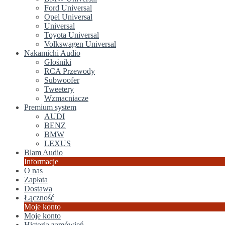
Ford Universal
Opel Universal
Universal
Toyota Universal
Volkswagen Universal
Nakamichi Audio
Głośniki
RCA Przewody
Subwoofer
Tweetery
Wzmacniacze
Premium system
AUDI
BENZ
BMW
LEXUS
Blam Audio
Informacje
O nas
Zapłata
Dostawa
Łączność
Moje konto
Moje konto
Historia zamówień