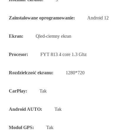
Zainstalowane oprogramowanie:
Android 12
Ekran:
Qled-ciemny ekran
Procesor:
FYT 813 4 core 1.3 Ghz
Rozdzielczość ekranu:
1280*720
CarPlay:
Tak
Android AUTO:
Tak
Moduł GPS:
Tak