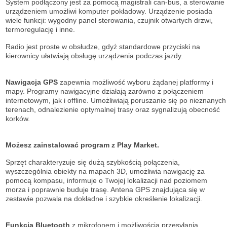
System podłączony jest za pomocą magistrali can-bus, a sterowanie
urządzeniem umożliwi komputer pokładowy. Urządzenie posiada
wiele funkcji: wygodny panel sterowania, czujnik otwartych drzwi,
termoregulację i inne.
Radio jest proste w obsłudze, gdyż standardowe przyciski na
kierownicy ułatwiają obsługę urządzenia podczas jazdy.
Nawigacja GPS
zapewnia możliwość wyboru żądanej platformy i
mapy. Programy nawigacyjne działają zarówno z połączeniem
internetowym, jak i offline. Umożliwiają poruszanie się po nieznanych
terenach, odnalezienie optymalnej trasy oraz sygnalizują obecność
korków.
Możesz zainstalować program z Play Market.
Sprzęt charakteryzuje się dużą szybkością połączenia,
wyszczególnia obiekty na mapach 3D, umożliwia nawigację za
pomocą kompasu, informuje o Twojej lokalizacji nad poziomem
morza i poprawnie buduje trasę. Antena GPS znajdująca się w
zestawie pozwala na dokładne i szybkie określenie lokalizacji.
Funkcja Bluetooth
z mikrofonem i możliwością przesyłania