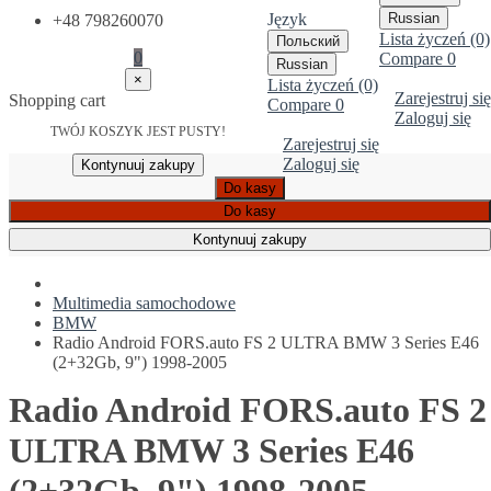
Język
Russian
+48 798260070
Lista życzeń (0)
Польский
0
Compare
0
Russian
×
Lista życzeń (0)
Zarejestruj się
Shopping cart
Compare
0
Zaloguj się
TWÓJ KOSZYK JEST PUSTY!
Zarejestruj się
Zaloguj się
Kontynuuj zakupy
Do kasy
Do kasy
Kontynuuj zakupy
Multimedia samochodowe
BMW
Radio Android FORS.auto FS 2 ULTRA BMW 3 Series E46
(2+32Gb, 9") 1998-2005
Radio Android FORS.auto FS 2
ULTRA BMW 3 Series E46