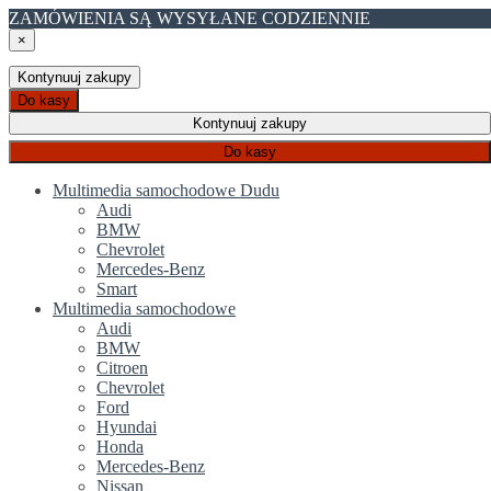
ZAMÓWIENIA SĄ WYSYŁANE CODZIENNIE
×
Kontynuuj zakupy
Do kasy
Kontynuuj zakupy
Do kasy
Multimedia samochodowe Dudu
Audi
BMW
Chevrolet
Mercedes-Benz
Smart
Multimedia samochodowe
Audi
BMW
Citroen
Chevrolet
Ford
Hyundai
Honda
Mercedes-Benz
Nissan