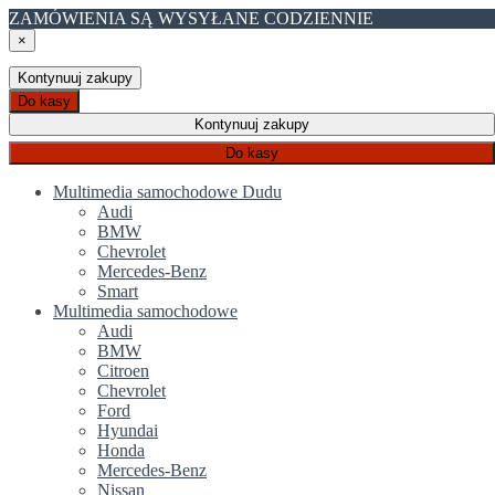
ZAMÓWIENIA SĄ WYSYŁANE CODZIENNIE
×
Kontynuuj zakupy
Do kasy
Kontynuuj zakupy
Do kasy
Multimedia samochodowe Dudu
Audi
BMW
Chevrolet
Mercedes-Benz
Smart
Multimedia samochodowe
Audi
BMW
Citroen
Chevrolet
Ford
Hyundai
Honda
Mercedes-Benz
Nissan