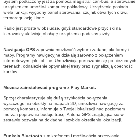
System podłączony jest za pomocą magistrali can-bus, a sterowanie
urządzeniem umożliwi komputer pokładowy. Urządzenie posiada
wiele funkcji: wygodny panel sterowania, czujnik otwartych drzwi,
termoregulację i inne.
Radio jest proste w obsłudze, gdyż standardowe przyciski na
kierownicy ułatwiają obsługę urządzenia podczas jazdy.
Nawigacja GPS
zapewnia możliwość wyboru żądanej platformy i
mapy. Programy nawigacyjne działają zarówno z połączeniem
internetowym, jak i offline. Umożliwiają poruszanie się po nieznanych
terenach, odnalezienie optymalnej trasy oraz sygnalizują obecność
korków.
Możesz zainstalować program z Play Market.
Sprzęt charakteryzuje się dużą szybkością połączenia,
wyszczególnia obiekty na mapach 3D, umożliwia nawigację za
pomocą kompasu, informuje o Twojej lokalizacji nad poziomem
morza i poprawnie buduje trasę. Antena GPS znajdująca się w
zestawie pozwala na dokładne i szybkie określenie lokalizacji.
Funkcja Bluetooth
z mikrofonem i możliwością przesyłania