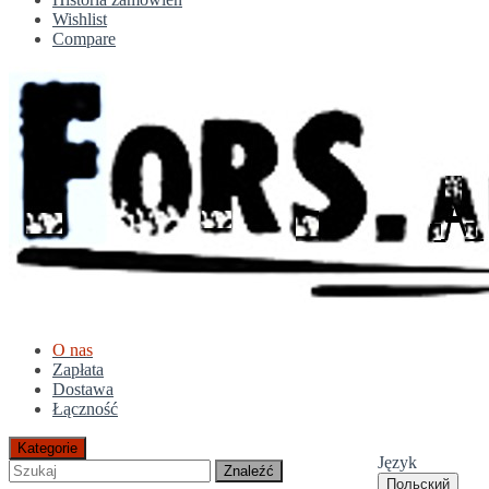
Wishlist
Compare
O nas
Zapłata
Dostawa
Łączność
Kategorie
Język
Znaleźć
Польский