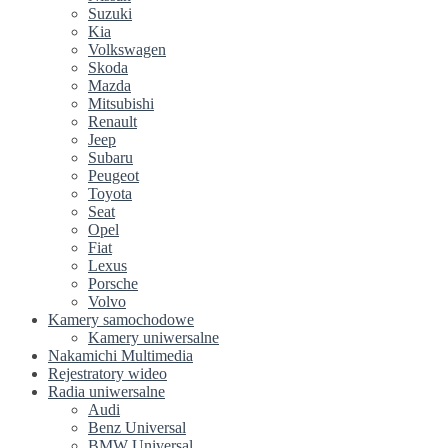
Suzuki
Kia
Volkswagen
Skoda
Mazda
Mitsubishi
Renault
Jeep
Subaru
Peugeot
Toyota
Seat
Opel
Fiat
Lexus
Porsche
Volvo
Kamery samochodowe
Kamery uniwersalne
Nakamichi Multimedia
Rejestratory wideo
Radia uniwersalne
Audi
Benz Universal
BMW Universal