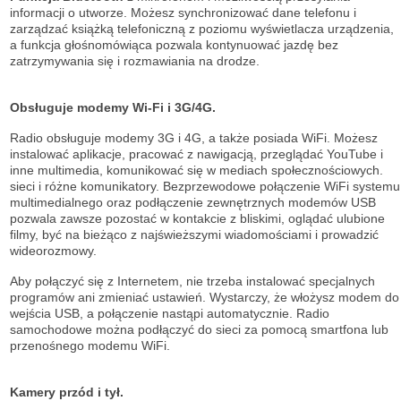
informacji o utworze. Możesz synchronizować dane telefonu i
zarządzać książką telefoniczną z poziomu wyświetlacza urządzenia,
a funkcja głośnomówiąca pozwala kontynuować jazdę bez
zatrzymywania się i rozmawiania na drodze.
Obsługuje modemy Wi-Fi i 3G/4G.
Radio obsługuje modemy 3G i 4G, a także posiada WiFi. Możesz
instalować aplikacje, pracować z nawigacją, przeglądać YouTube i
inne multimedia, komunikować się w mediach społecznościowych.
sieci i różne komunikatory. Bezprzewodowe połączenie WiFi systemu
multimedialnego oraz podłączenie zewnętrznych modemów USB
pozwala zawsze pozostać w kontakcie z bliskimi, oglądać ulubione
filmy, być na bieżąco z najświeższymi wiadomościami i prowadzić
wideorozmowy.
Aby połączyć się z Internetem, nie trzeba instalować specjalnych
programów ani zmieniać ustawień. Wystarczy, że włożysz modem do
wejścia USB, a połączenie nastąpi automatycznie. Radio
samochodowe można podłączyć do sieci za pomocą smartfona lub
przenośnego modemu WiFi.
Kamery przód i tył.