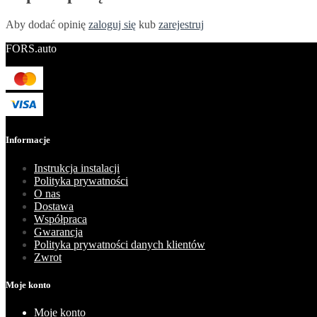
Aby dodać opinię
zaloguj się
kub
zarejestruj
FORS.auto
Informacje
Instrukcja instalacji
Polityka prywatności
O nas
Dostawa
Współpraca
Gwarancja
Polityka prywatności danych klientów
Zwrot
Moje konto
Moje konto