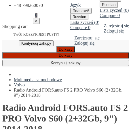
Język
Russian
+48 798260070
Lista życzeń (0)
Польский
0
Compare
0
Russian
×
Lista życzeń (0)
Zarejestruj się
Shopping cart
Compare
0
Zaloguj się
TWÓJ KOSZYK JEST PUSTY!
Zarejestruj się
Zaloguj się
Kontynuuj zakupy
Do kasy
Do kasy
Kontynuuj zakupy
Multimedia samochodowe
Volvo
Radio Android FORS.auto FS 2 PRO Volvo S60 (2+32Gb,
9") 2014-2018
Radio Android FORS.auto FS 2
PRO Volvo S60 (2+32Gb, 9")