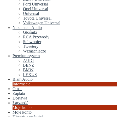
Ford Universal
Opel Universal
Universal
Toyota Universal
Volkswagen Universal
Nakamichi Audio
Głośniki
RCA Przewody
Subwoofer
Tweetery
Wzmacniacze
Premium system
AUDI
BENZ
BMW
LEXUS
Blam Audio
Informacje
O nas
Zapłata
Dostawa
Łączność
Moje konto
Moje konto
Historia zamówień