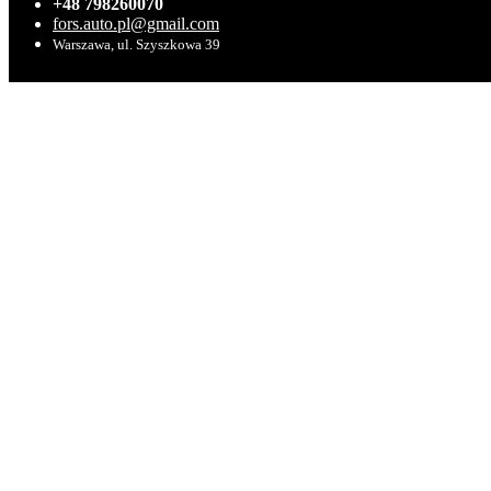
+48 798260070
fors.auto.pl@gmail.com
Warszawa, ul. Szyszkowa 39