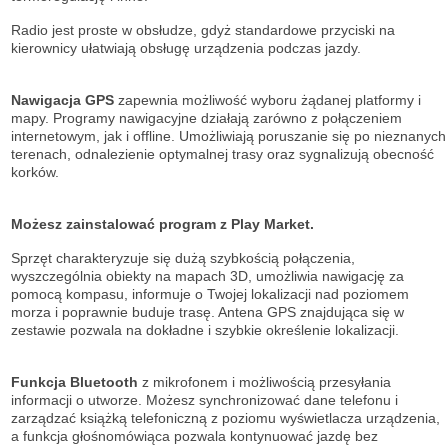
Radio jest proste w obsłudze, gdyż standardowe przyciski na
kierownicy ułatwiają obsługę urządzenia podczas jazdy.
Nawigacja GPS
zapewnia możliwość wyboru żądanej platformy i
mapy. Programy nawigacyjne działają zarówno z połączeniem
internetowym, jak i offline. Umożliwiają poruszanie się po nieznanych
terenach, odnalezienie optymalnej trasy oraz sygnalizują obecność
korków.
Możesz zainstalować program z Play Market.
Sprzęt charakteryzuje się dużą szybkością połączenia,
wyszczególnia obiekty na mapach 3D, umożliwia nawigację za
pomocą kompasu, informuje o Twojej lokalizacji nad poziomem
morza i poprawnie buduje trasę. Antena GPS znajdująca się w
zestawie pozwala na dokładne i szybkie określenie lokalizacji.
Funkcja Bluetooth
z mikrofonem i możliwością przesyłania
informacji o utworze. Możesz synchronizować dane telefonu i
zarządzać książką telefoniczną z poziomu wyświetlacza urządzenia,
a funkcja głośnomówiąca pozwala kontynuować jazdę bez