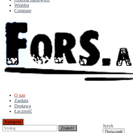
Wishlist
Compare
O nas
Zapłata
Dostawa
Łączność
Kategorie
Język
Znaleźć
Польский