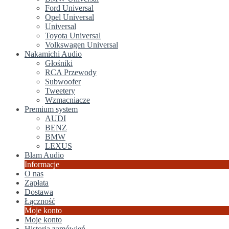
Ford Universal
Opel Universal
Universal
Toyota Universal
Volkswagen Universal
Nakamichi Audio
Głośniki
RCA Przewody
Subwoofer
Tweetery
Wzmacniacze
Premium system
AUDI
BENZ
BMW
LEXUS
Blam Audio
Informacje
O nas
Zapłata
Dostawa
Łączność
Moje konto
Moje konto
Historia zamówień