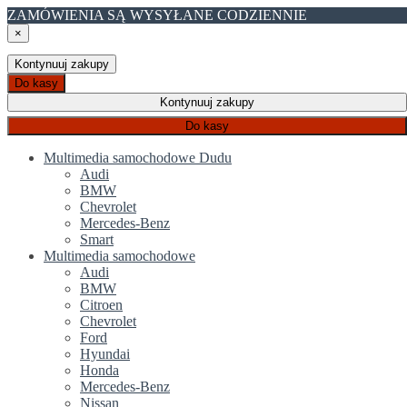
ZAMÓWIENIA SĄ WYSYŁANE CODZIENNIE
×
Kontynuuj zakupy
Do kasy
Kontynuuj zakupy
Do kasy
Multimedia samochodowe Dudu
Audi
BMW
Chevrolet
Mercedes-Benz
Smart
Multimedia samochodowe
Audi
BMW
Citroen
Chevrolet
Ford
Hyundai
Honda
Mercedes-Benz
Nissan