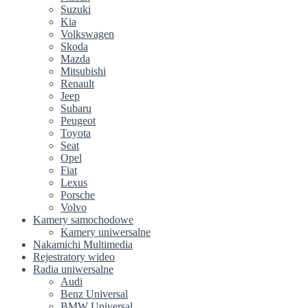
Suzuki
Kia
Volkswagen
Skoda
Mazda
Mitsubishi
Renault
Jeep
Subaru
Peugeot
Toyota
Seat
Opel
Fiat
Lexus
Porsche
Volvo
Kamery samochodowe
Kamery uniwersalne
Nakamichi Multimedia
Rejestratory wideo
Radia uniwersalne
Audi
Benz Universal
BMW Universal