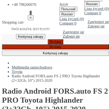
Język
Russian
+48 798260070
Lista życzeń (0)
Польский
0
Compare
0
Russian
×
Lista życzeń (0)
Zarejestruj się
Shopping cart
Compare
0
Zaloguj się
TWÓJ KOSZYK JEST PUSTY!
Zarejestruj się
Zaloguj się
Kontynuuj zakupy
Do kasy
Do kasy
Kontynuuj zakupy
Multimedia samochodowe
Toyota
Radio Android FORS.auto FS 2 PRO Toyota Highlander
(2+32Gb, 10") 2015-2020
Radio Android FORS.auto FS 2
PRO Toyota Highlander