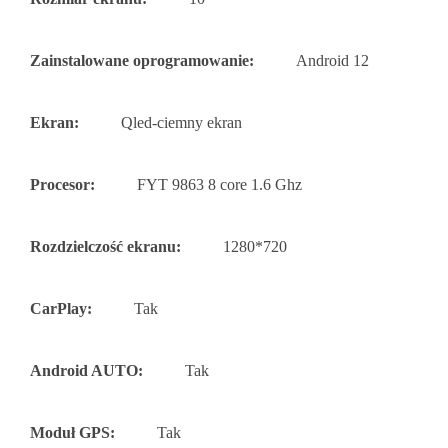
Zainstalowane oprogramowanie:
Android 12
Ekran:
Qled-ciemny ekran
Procesor:
FYT 9863 8 core 1.6 Ghz
Rozdzielczość ekranu:
1280*720
CarPlay:
Tak
Android AUTO:
Tak
Moduł GPS:
Tak