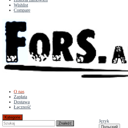
Wishlist
Compare
O nas
Zapłata
Dostawa
Łączność
Kategorie
Język
Znaleźć
Польский