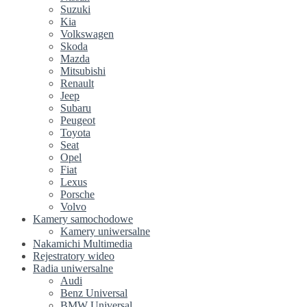
Suzuki
Kia
Volkswagen
Skoda
Mazda
Mitsubishi
Renault
Jeep
Subaru
Peugeot
Toyota
Seat
Opel
Fiat
Lexus
Porsche
Volvo
Kamery samochodowe
Kamery uniwersalne
Nakamichi Multimedia
Rejestratory wideo
Radia uniwersalne
Audi
Benz Universal
BMW Universal