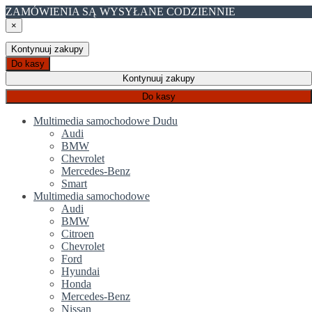
ZAMÓWIENIA SĄ WYSYŁANE CODZIENNIE
×
Kontynuuj zakupy
Do kasy
Kontynuuj zakupy
Do kasy
Multimedia samochodowe Dudu
Audi
BMW
Chevrolet
Mercedes-Benz
Smart
Multimedia samochodowe
Audi
BMW
Citroen
Chevrolet
Ford
Hyundai
Honda
Mercedes-Benz
Nissan