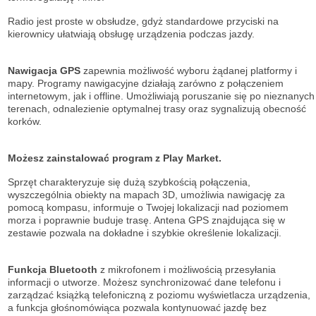
Radio jest proste w obsłudze, gdyż standardowe przyciski na
kierownicy ułatwiają obsługę urządzenia podczas jazdy.
Nawigacja GPS
zapewnia możliwość wyboru żądanej platformy i
mapy. Programy nawigacyjne działają zarówno z połączeniem
internetowym, jak i offline. Umożliwiają poruszanie się po nieznanych
terenach, odnalezienie optymalnej trasy oraz sygnalizują obecność
korków.
Możesz zainstalować program z Play Market.
Sprzęt charakteryzuje się dużą szybkością połączenia,
wyszczególnia obiekty na mapach 3D, umożliwia nawigację za
pomocą kompasu, informuje o Twojej lokalizacji nad poziomem
morza i poprawnie buduje trasę. Antena GPS znajdująca się w
zestawie pozwala na dokładne i szybkie określenie lokalizacji.
Funkcja Bluetooth
z mikrofonem i możliwością przesyłania
informacji o utworze. Możesz synchronizować dane telefonu i
zarządzać książką telefoniczną z poziomu wyświetlacza urządzenia,
a funkcja głośnomówiąca pozwala kontynuować jazdę bez