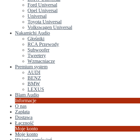
Ford Universal
Opel Universal
Universal
Toyota Universal
Volkswagen Universal
Nakamichi Audio
Głośniki
RCA Przewody
Subwoofer
Tweetery
Wzmacniacze
Premium system
AUDI
BENZ
BMW
LEXUS
Blam Audio
Informacje
O nas
Zapłata
Dostawa
Łączność
Moje konto
Moje konto
Historia zamówień