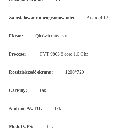
Zainstalowane oprogramowanie:
Android 12
Ekran:
Qled-ciemny ekran
Procesor:
FYT 9863 8 core 1.6 Ghz
Rozdzielczość ekranu:
1280*720
CarPlay:
Tak
Android AUTO:
Tak
Moduł GPS:
Tak