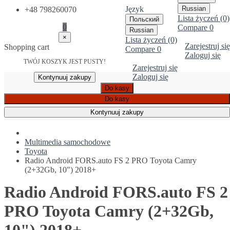
Język
Russian
+48 798260070
Lista życzeń (0)
Польский
0
Compare
0
Russian
×
Lista życzeń (0)
Zarejestruj się
Shopping cart
Compare
0
Zaloguj się
TWÓJ KOSZYK JEST PUSTY!
Zarejestruj się
Zaloguj się
Kontynuuj zakupy
Do kasy
Do kasy
Kontynuuj zakupy
Multimedia samochodowe
Toyota
Radio Android FORS.auto FS 2 PRO Toyota Camry
(2+32Gb, 10") 2018+
Radio Android FORS.auto FS 2
PRO Toyota Camry (2+32Gb,