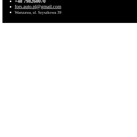
+48 798260070
fors.auto.pl@gmail.com
Warszawa, ul. Szyszkowa 39