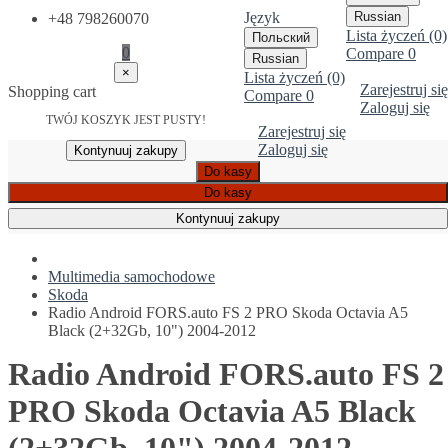
Język
Russian
+48 798260070
Lista życzeń (0)
Польский
0
Compare
0
Russian
×
Lista życzeń (0)
Zarejestruj się
Shopping cart
Compare
0
Zaloguj się
TWÓJ KOSZYK JEST PUSTY!
Zarejestruj się
Zaloguj się
Kontynuuj zakupy
Do kasy
Do kasy
Kontynuuj zakupy
Multimedia samochodowe
Skoda
Radio Android FORS.auto FS 2 PRO Skoda Octavia A5
Black (2+32Gb, 10") 2004-2012
Radio Android FORS.auto FS 2
PRO Skoda Octavia A5 Black