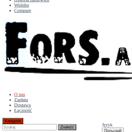
Wishlist
Compare
O nas
Zapłata
Dostawa
Łączność
Kategorie
Język
Znaleźć
Польский