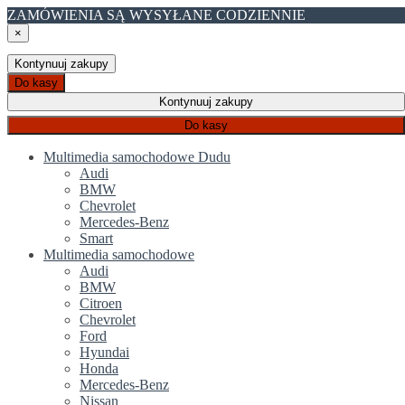
ZAMÓWIENIA SĄ WYSYŁANE CODZIENNIE
×
Kontynuuj zakupy
Do kasy
Kontynuuj zakupy
Do kasy
Multimedia samochodowe Dudu
Audi
BMW
Chevrolet
Mercedes-Benz
Smart
Multimedia samochodowe
Audi
BMW
Citroen
Chevrolet
Ford
Hyundai
Honda
Mercedes-Benz
Nissan