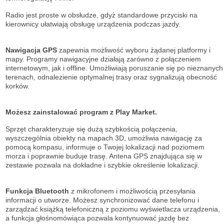
Radio jest proste w obsłudze, gdyż standardowe przyciski na
kierownicy ułatwiają obsługę urządzenia podczas jazdy.
Nawigacja GPS
zapewnia możliwość wyboru żądanej platformy i
mapy. Programy nawigacyjne działają zarówno z połączeniem
internetowym, jak i offline. Umożliwiają poruszanie się po nieznanych
terenach, odnalezienie optymalnej trasy oraz sygnalizują obecność
korków.
Możesz zainstalować program z Play Market.
Sprzęt charakteryzuje się dużą szybkością połączenia,
wyszczególnia obiekty na mapach 3D, umożliwia nawigację za
pomocą kompasu, informuje o Twojej lokalizacji nad poziomem
morza i poprawnie buduje trasę. Antena GPS znajdująca się w
zestawie pozwala na dokładne i szybkie określenie lokalizacji.
Funkcja Bluetooth
z mikrofonem i możliwością przesyłania
informacji o utworze. Możesz synchronizować dane telefonu i
zarządzać książką telefoniczną z poziomu wyświetlacza urządzenia,
a funkcja głośnomówiąca pozwala kontynuować jazdę bez