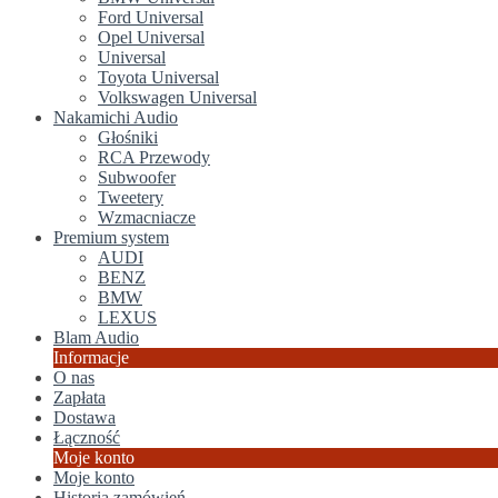
Ford Universal
Opel Universal
Universal
Toyota Universal
Volkswagen Universal
Nakamichi Audio
Głośniki
RCA Przewody
Subwoofer
Tweetery
Wzmacniacze
Premium system
AUDI
BENZ
BMW
LEXUS
Blam Audio
Informacje
O nas
Zapłata
Dostawa
Łączność
Moje konto
Moje konto
Historia zamówień