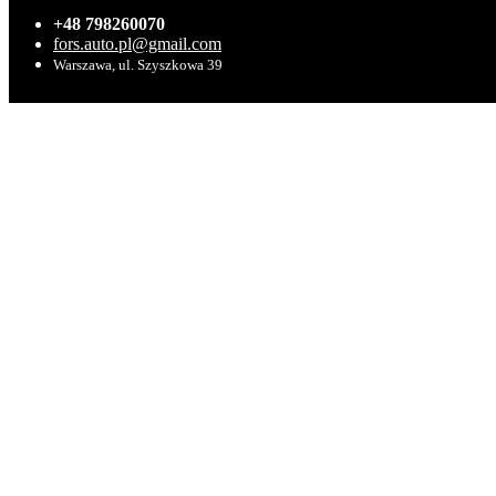
+48 798260070
fors.auto.pl@gmail.com
Warszawa, ul. Szyszkowa 39