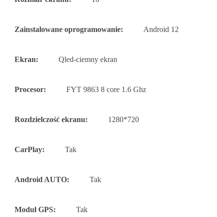
Zainstalowane oprogramowanie:
Android 12
Ekran:
Qled-ciemny ekran
Procesor:
FYT 9863 8 core 1.6 Ghz
Rozdzielczość ekranu:
1280*720
CarPlay:
Tak
Android AUTO:
Tak
Moduł GPS:
Tak