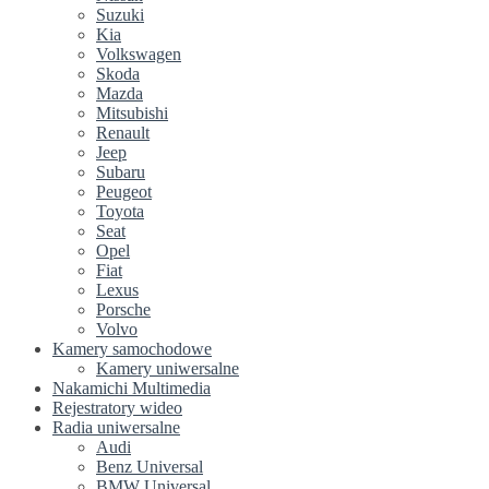
Suzuki
Kia
Volkswagen
Skoda
Mazda
Mitsubishi
Renault
Jeep
Subaru
Peugeot
Toyota
Seat
Opel
Fiat
Lexus
Porsche
Volvo
Kamery samochodowe
Kamery uniwersalne
Nakamichi Multimedia
Rejestratory wideo
Radia uniwersalne
Audi
Benz Universal
BMW Universal