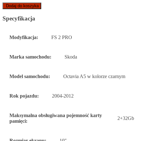
Dodaj do koszyka
Specyfikacja
Modyfikacja:
FS 2 PRO
Marka samochodu:
Skoda
Model samochodu:
Octavia A5 w kolorze czarnym
Rok pojazdu:
2004-2012
Maksymalna obsługiwana pojemność karty
2+32Gb
pamięci:
Rozmiar ekranu:
10"