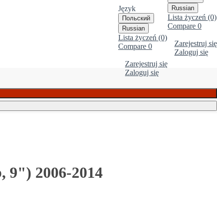
Język
Russian
Lista życzeń (0)
Польский
Compare
0
Russian
Lista życzeń (0)
Zarejestruj się
Compare
0
Zaloguj się
Zarejestruj się
Zaloguj się
, 9") 2006-2014