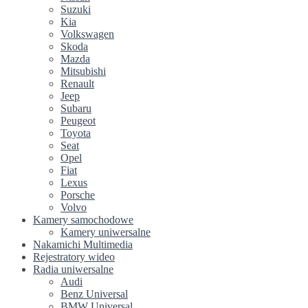
Suzuki
Kia
Volkswagen
Skoda
Mazda
Mitsubishi
Renault
Jeep
Subaru
Peugeot
Toyota
Seat
Opel
Fiat
Lexus
Porsche
Volvo
Kamery samochodowe
Kamery uniwersalne
Nakamichi Multimedia
Rejestratory wideo
Radia uniwersalne
Audi
Benz Universal
BMW Universal