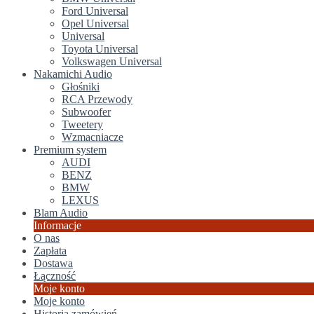
Ford Universal
Opel Universal
Universal
Toyota Universal
Volkswagen Universal
Nakamichi Audio
Głośniki
RCA Przewody
Subwoofer
Tweetery
Wzmacniacze
Premium system
AUDI
BENZ
BMW
LEXUS
Blam Audio
Informacje
O nas
Zapłata
Dostawa
Łączność
Moje konto
Moje konto
Historia zamówień