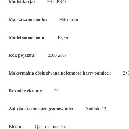
Modyfikacja:
FS 2 PRO
Marka samochodu:
Mitsubishi
Model samochodu:
Pajero
Rok pojazdu:
2006-2014
Maksymalna obsługiwana pojemność karty pamięci:
2+
Rozmiar ekranu:
9"
Zainstalowane oprogramowanie:
Android 12
Ekran:
Qled-ciemny ekran