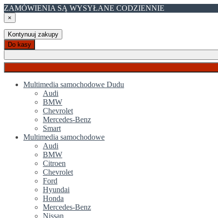
ZAMÓWIENIA SĄ WYSYŁANE CODZIENNIE
×
Kontynuuj zakupy
Do kasy
Multimedia samochodowe Dudu
Audi
BMW
Chevrolet
Mercedes-Benz
Smart
Multimedia samochodowe
Audi
BMW
Citroen
Chevrolet
Ford
Hyundai
Honda
Mercedes-Benz
Nissan