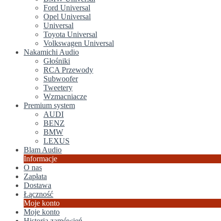
Ford Universal
Opel Universal
Universal
Toyota Universal
Volkswagen Universal
Nakamichi Audio
Głośniki
RCA Przewody
Subwoofer
Tweetery
Wzmacniacze
Premium system
AUDI
BENZ
BMW
LEXUS
Blam Audio
Informacje
O nas
Zapłata
Dostawa
Łączność
Moje konto
Moje konto
Historia zamówień