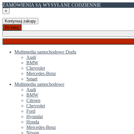
ZAMÓWIENIA SĄ WYSYŁANE CODZIENNIE
×
Kontynuuj zakupy
Do kasy
Multimedia samochodowe Dudu
Audi
BMW
Chevrolet
Mercedes-Benz
Smart
Multimedia samochodowe
Audi
BMW
Citroen
Chevrolet
Ford
Hyundai
Honda
Mercedes-Benz
Nissan