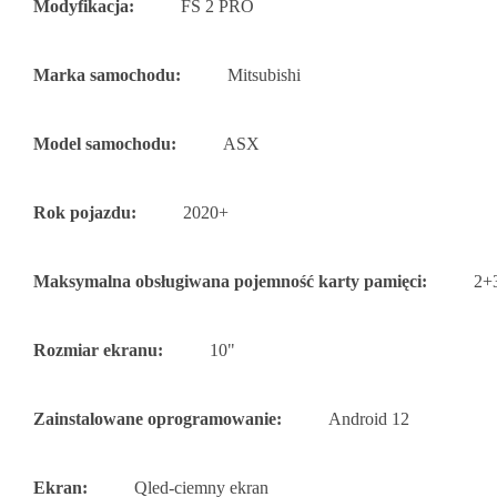
Modyfikacja:
FS 2 PRO
Marka samochodu:
Mitsubishi
Model samochodu:
ASX
Rok pojazdu:
2020+
Maksymalna obsługiwana pojemność karty pamięci:
2+
Rozmiar ekranu:
10"
Zainstalowane oprogramowanie:
Android 12
Ekran:
Qled-ciemny ekran