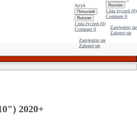
Język
Russian
Lista życzeń (0)
Польский
Compare
0
Russian
Lista życzeń (0)
Zarejestruj się
Compare
0
Zaloguj się
Zarejestruj się
Zaloguj się
10") 2020+