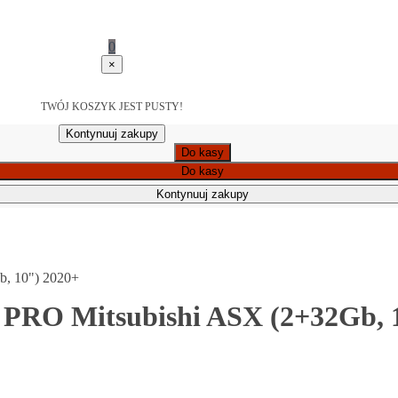
0
×
TWÓJ KOSZYK JEST PUSTY!
Kontynuuj zakupy
Do kasy
Do kasy
Kontynuuj zakupy
b, 10") 2020+
 PRO Mitsubishi ASX (2+32Gb, 