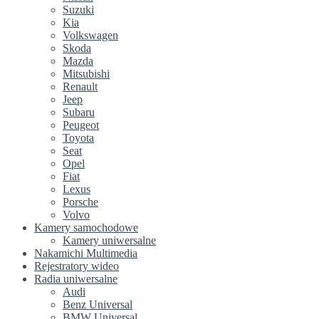
Suzuki
Kia
Volkswagen
Skoda
Mazda
Mitsubishi
Renault
Jeep
Subaru
Peugeot
Toyota
Seat
Opel
Fiat
Lexus
Porsche
Volvo
Kamery samochodowe
Kamery uniwersalne
Nakamichi Multimedia
Rejestratory wideo
Radia uniwersalne
Audi
Benz Universal
BMW Universal