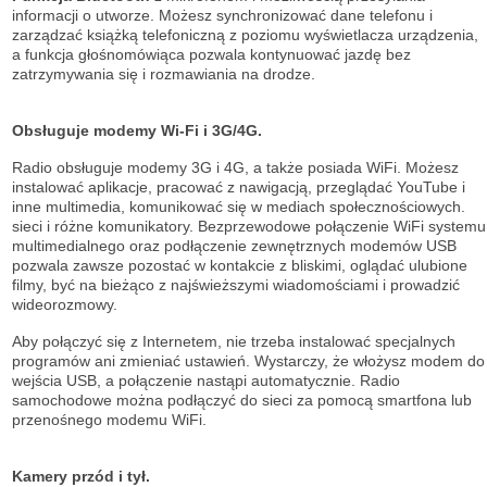
informacji o utworze. Możesz synchronizować dane telefonu i
zarządzać książką telefoniczną z poziomu wyświetlacza urządzenia,
a funkcja głośnomówiąca pozwala kontynuować jazdę bez
zatrzymywania się i rozmawiania na drodze.
Obsługuje modemy Wi-Fi i 3G/4G.
Radio obsługuje modemy 3G i 4G, a także posiada WiFi. Możesz
instalować aplikacje, pracować z nawigacją, przeglądać YouTube i
inne multimedia, komunikować się w mediach społecznościowych.
sieci i różne komunikatory. Bezprzewodowe połączenie WiFi systemu
multimedialnego oraz podłączenie zewnętrznych modemów USB
pozwala zawsze pozostać w kontakcie z bliskimi, oglądać ulubione
filmy, być na bieżąco z najświeższymi wiadomościami i prowadzić
wideorozmowy.
Aby połączyć się z Internetem, nie trzeba instalować specjalnych
programów ani zmieniać ustawień. Wystarczy, że włożysz modem do
wejścia USB, a połączenie nastąpi automatycznie. Radio
samochodowe można podłączyć do sieci za pomocą smartfona lub
przenośnego modemu WiFi.
Kamery przód i tył.