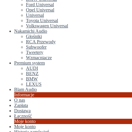
Ford Universal
Opel Universal
Universal
Toyota Universal
Volkswagen Universal
Nakamichi Audio
Głośniki
RCA Przewody
Subwoofer
Tweetery
Wzmacniacze
Premium system
AUDI
BENZ
BMW
LEXUS
Blam Audio
Informacje
O nas
Zapłata
Dostawa
Łączność
Moje konto
Moje konto
Historia zamówień