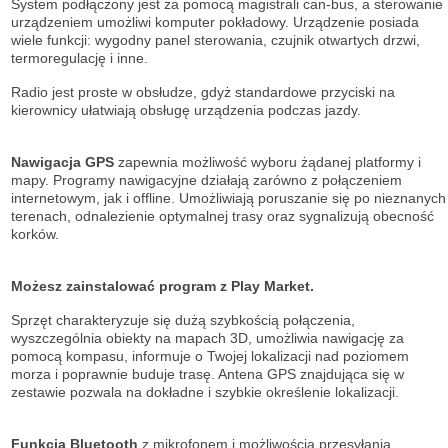
System podłączony jest za pomocą magistrali can-bus, a sterowanie
urządzeniem umożliwi komputer pokładowy. Urządzenie posiada
wiele funkcji: wygodny panel sterowania, czujnik otwartych drzwi,
termoregulację i inne.
Radio jest proste w obsłudze, gdyż standardowe przyciski na
kierownicy ułatwiają obsługę urządzenia podczas jazdy.
Nawigacja GPS
zapewnia możliwość wyboru żądanej platformy i
mapy. Programy nawigacyjne działają zarówno z połączeniem
internetowym, jak i offline. Umożliwiają poruszanie się po nieznanych
terenach, odnalezienie optymalnej trasy oraz sygnalizują obecność
korków.
Możesz zainstalować program z Play Market.
Sprzęt charakteryzuje się dużą szybkością połączenia,
wyszczególnia obiekty na mapach 3D, umożliwia nawigację za
pomocą kompasu, informuje o Twojej lokalizacji nad poziomem
morza i poprawnie buduje trasę. Antena GPS znajdująca się w
zestawie pozwala na dokładne i szybkie określenie lokalizacji.
Funkcja Bluetooth
z mikrofonem i możliwością przesyłania