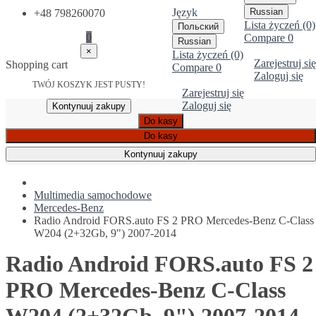
Język
Russian
+48 798260070
Lista życzeń (0)
Польский
0
Compare
0
Russian
×
Lista życzeń (0)
Zarejestruj się
Shopping cart
Compare
0
Zaloguj się
TWÓJ KOSZYK JEST PUSTY!
Zarejestruj się
Zaloguj się
Kontynuuj zakupy
Do kasy
Do kasy
Kontynuuj zakupy
Multimedia samochodowe
Mercedes-Benz
Radio Android FORS.auto FS 2 PRO Mercedes-Benz C-Class
W204 (2+32Gb, 9") 2007-2014
Radio Android FORS.auto FS 2
PRO Mercedes-Benz C-Class