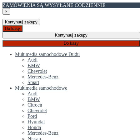
ZAMÓWIENIA SĄ WYSYŁANE CODZIENNIE
×
Kontynuuj zakupy
Do kasy
Kontynuuj zakupy
Do kasy
Multimedia samochodowe Dudu
Audi
BMW
Chevrolet
Mercedes-Benz
Smart
Multimedia samochodowe
Audi
BMW
Citroen
Chevrolet
Ford
Hyundai
Honda
Mercedes-Benz
Nissan