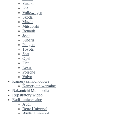
Suzuki
Kia
Volkswagen
Skoda
Mazda
Mitsubishi
Renault
Jeep
Subaru
Peugeot
Toyota
Seat
Opel
Fiat
Lexus
Porsche
Volvo
Kamery samochodowe
Kamery uniwersalne
Nakamichi Multimedia
Rejestratory wideo
Radia uniwersalne
Audi
Benz Universal
BMW Universal