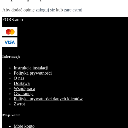
Aby dodać opinię
zaloguj się
kub
zarejestruj
FORS.auto
Informacje
Instrukcja instalacji
Polityka prywatności
O nas
Dostawa
Współpraca
Gwarancja
Polityka prywatności danych klientów
Zwrot
Moje konto
Moje konto