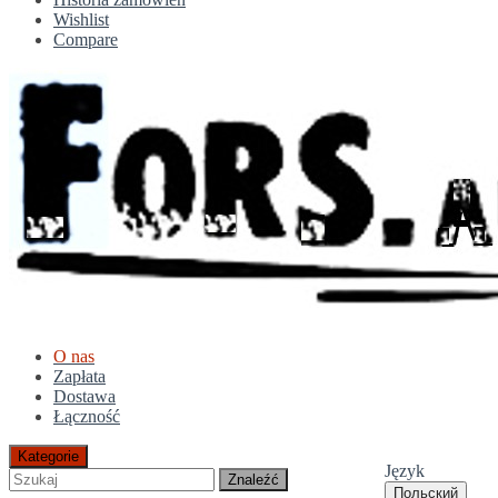
Wishlist
Compare
O nas
Zapłata
Dostawa
Łączność
Kategorie
Język
Znaleźć
Польский