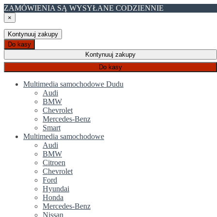
ZAMÓWIENIA SĄ WYSYŁANE CODZIENNIE
×
Kontynuuj zakupy
Do kasy
Kontynuuj zakupy
Do kasy
Multimedia samochodowe Dudu
Audi
BMW
Chevrolet
Mercedes-Benz
Smart
Multimedia samochodowe
Audi
BMW
Citroen
Chevrolet
Ford
Hyundai
Honda
Mercedes-Benz
Nissan