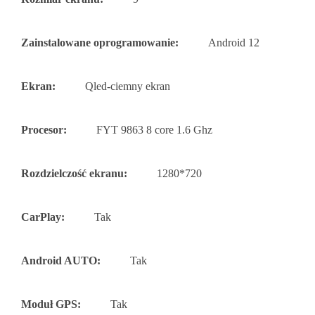
Zainstalowane oprogramowanie:
Android 12
Ekran:
Qled-ciemny ekran
Procesor:
FYT 9863 8 core 1.6 Ghz
Rozdzielczość ekranu:
1280*720
CarPlay:
Tak
Android AUTO:
Tak
Moduł GPS:
Tak