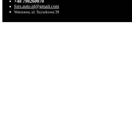
+48 798260070
fors.auto.pl@gmail.com
Warszawa, ul. Szyszkowa 39