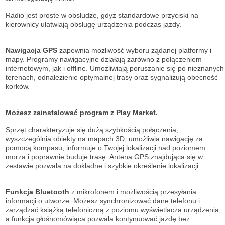
Radio jest proste w obsłudze, gdyż standardowe przyciski na
kierownicy ułatwiają obsługę urządzenia podczas jazdy.
Nawigacja GPS
zapewnia możliwość wyboru żądanej platformy i
mapy. Programy nawigacyjne działają zarówno z połączeniem
internetowym, jak i offline. Umożliwiają poruszanie się po nieznanych
terenach, odnalezienie optymalnej trasy oraz sygnalizują obecność
korków.
Możesz zainstalować program z Play Market.
Sprzęt charakteryzuje się dużą szybkością połączenia,
wyszczególnia obiekty na mapach 3D, umożliwia nawigację za
pomocą kompasu, informuje o Twojej lokalizacji nad poziomem
morza i poprawnie buduje trasę. Antena GPS znajdująca się w
zestawie pozwala na dokładne i szybkie określenie lokalizacji.
Funkcja Bluetooth
z mikrofonem i możliwością przesyłania
informacji o utworze. Możesz synchronizować dane telefonu i
zarządzać książką telefoniczną z poziomu wyświetlacza urządzenia,
a funkcja głośnomówiąca pozwala kontynuować jazdę bez