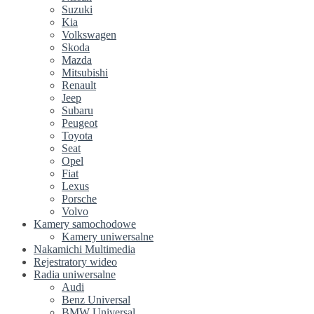
Suzuki
Kia
Volkswagen
Skoda
Mazda
Mitsubishi
Renault
Jeep
Subaru
Peugeot
Toyota
Seat
Opel
Fiat
Lexus
Porsche
Volvo
Kamery samochodowe
Kamery uniwersalne
Nakamichi Multimedia
Rejestratory wideo
Radia uniwersalne
Audi
Benz Universal
BMW Universal