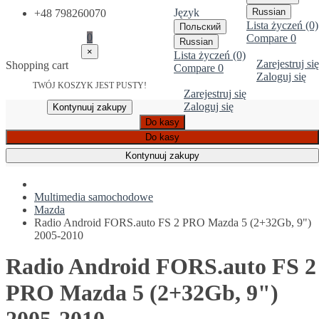
Język
Russian
+48 798260070
Lista życzeń (0)
Польский
0
Compare
0
Russian
×
Lista życzeń (0)
Zarejestruj się
Shopping cart
Compare
0
Zaloguj się
TWÓJ KOSZYK JEST PUSTY!
Zarejestruj się
Zaloguj się
Kontynuuj zakupy
Do kasy
Do kasy
Kontynuuj zakupy
Multimedia samochodowe
Mazda
Radio Android FORS.auto FS 2 PRO Mazda 5 (2+32Gb, 9")
2005-2010
Radio Android FORS.auto FS 2
PRO Mazda 5 (2+32Gb, 9")