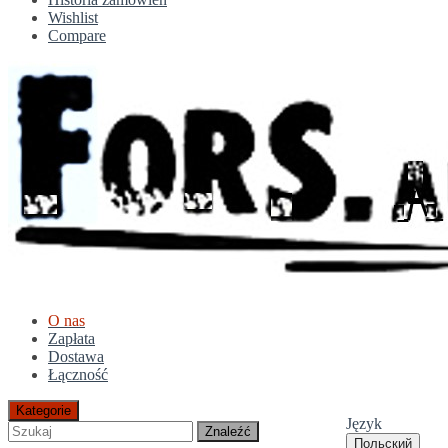
Wishlist
Compare
O nas
Zapłata
Dostawa
Łączność
Kategorie
Język
Znaleźć
Польский