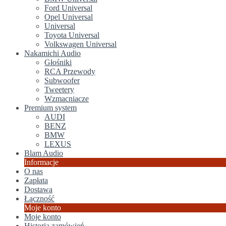
Ford Universal
Opel Universal
Universal
Toyota Universal
Volkswagen Universal
Nakamichi Audio
Głośniki
RCA Przewody
Subwoofer
Tweetery
Wzmacniacze
Premium system
AUDI
BENZ
BMW
LEXUS
Blam Audio
Informacje
O nas
Zapłata
Dostawa
Łączność
Moje konto
Moje konto
Historia zamówień