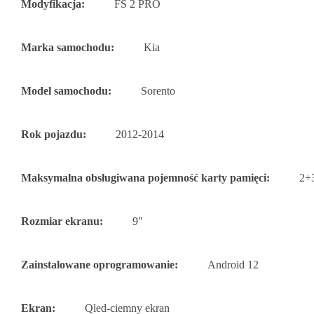
Modyfikacja:
FS 2 PRO
Marka samochodu:
Kia
Model samochodu:
Sorento
Rok pojazdu:
2012-2014
Maksymalna obsługiwana pojemność karty pamięci:
2+
Rozmiar ekranu:
9"
Zainstalowane oprogramowanie:
Android 12
Ekran:
Qled-ciemny ekran