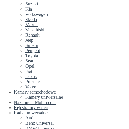
Suzuki
Kia
Volkswagen
Skoda
Mazda
Mitsubishi
Renault
Jeep
Subaru
Peugeot
Toyota
Seat
Opel
Fiat
Lexus
Porsche
Volvo
Kamery samochodowe
Kamery uniwersalne
Nakamichi Multimedia
Rejestratory wideo
Radia uniwersalne
Audi
Benz Universal
BMW Universal