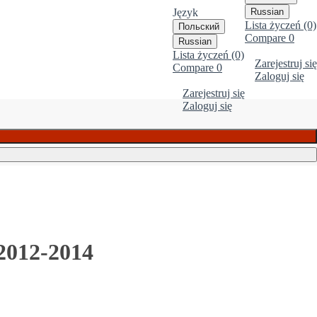
Język
Russian
Lista życzeń (0)
Польский
Compare
0
Russian
Lista życzeń (0)
Zarejestruj się
Compare
0
Zaloguj się
Zarejestruj się
Zaloguj się
2012-2014