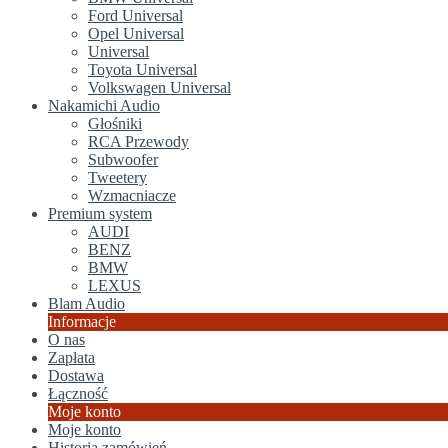
Ford Universal
Opel Universal
Universal
Toyota Universal
Volkswagen Universal
Nakamichi Audio
Głośniki
RCA Przewody
Subwoofer
Tweetery
Wzmacniacze
Premium system
AUDI
BENZ
BMW
LEXUS
Blam Audio
Informacje
O nas
Zapłata
Dostawa
Łączność
Moje konto
Moje konto
Historia zamówień