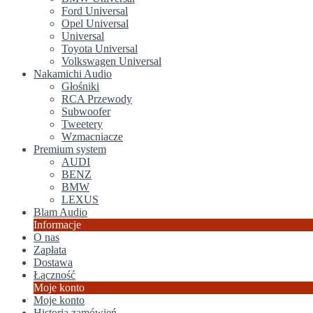
Ford Universal
Opel Universal
Universal
Toyota Universal
Volkswagen Universal
Nakamichi Audio
Głośniki
RCA Przewody
Subwoofer
Tweetery
Wzmacniacze
Premium system
AUDI
BENZ
BMW
LEXUS
Blam Audio
Informacje
O nas
Zapłata
Dostawa
Łączność
Moje konto
Moje konto
Historia zamówień