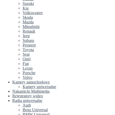
Suzuki
Kia
Volkswagen
Skoda
Mazda
Mitsubishi
Renault
Jeep
Subaru
Peugeot
Toyota
Seat
Opel
Fiat
Lexus
Porsche
Volvo
Kamery samochodowe
Kamery uniwersalne
Nakamichi Multimedia
Rejestratory wideo
Radia uniwersalne
Audi
Benz Universal
BMW Universal