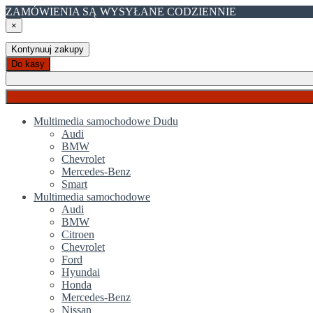
ZAMÓWIENIA SĄ WYSYŁANE CODZIENNIE
×
Kontynuuj zakupy
Do kasy
Multimedia samochodowe Dudu
Audi
BMW
Chevrolet
Mercedes-Benz
Smart
Multimedia samochodowe
Audi
BMW
Citroen
Chevrolet
Ford
Hyundai
Honda
Mercedes-Benz
Nissan