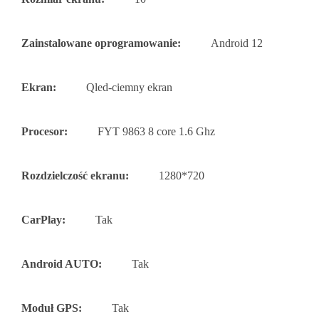
Zainstalowane oprogramowanie:
Android 12
Ekran:
Qled-ciemny ekran
Procesor:
FYT 9863 8 core 1.6 Ghz
Rozdzielczość ekranu:
1280*720
CarPlay:
Tak
Android AUTO:
Tak
Moduł GPS:
Tak