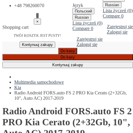
Język
Russian
+48 798260070
Lista życzeń (0)
Польский
0
Compare
0
Russian
×
Lista życzeń (0)
Zarejestruj się
Shopping cart
Compare
0
Zaloguj się
TWÓJ KOSZYK JEST PUSTY!
Zarejestruj się
Zaloguj się
Kontynuuj zakupy
Do kasy
Do kasy
Kontynuuj zakupy
Multimedia samochodowe
Kia
Radio Android FORS.auto FS 2 PRO Kia Cerato (2+32Gb,
10", Auto AC) 2017-2019
Radio Android FORS.auto FS 2
PRO Kia Cerato (2+32Gb, 10",