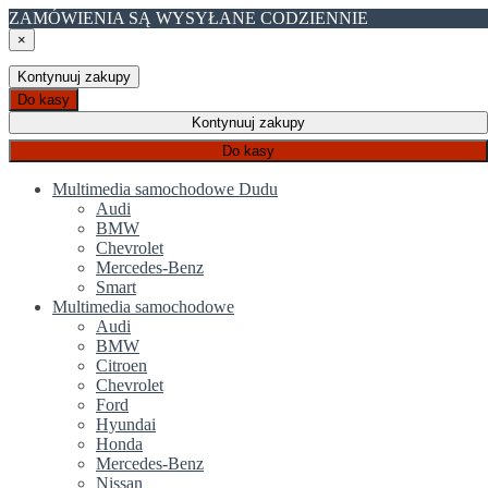
ZAMÓWIENIA SĄ WYSYŁANE CODZIENNIE
×
Kontynuuj zakupy
Do kasy
Kontynuuj zakupy
Do kasy
Multimedia samochodowe Dudu
Audi
BMW
Chevrolet
Mercedes-Benz
Smart
Multimedia samochodowe
Audi
BMW
Citroen
Chevrolet
Ford
Hyundai
Honda
Mercedes-Benz
Nissan