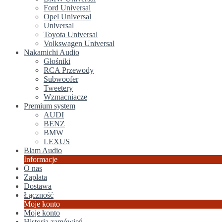
Ford Universal
Opel Universal
Universal
Toyota Universal
Volkswagen Universal
Nakamichi Audio
Głośniki
RCA Przewody
Subwoofer
Tweetery
Wzmacniacze
Premium system
AUDI
BENZ
BMW
LEXUS
Blam Audio
Informacje
O nas
Zapłata
Dostawa
Łączność
Moje konto
Moje konto
Historia zamówień