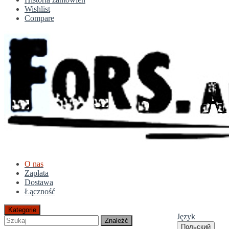
Wishlist
Compare
O nas
Zapłata
Dostawa
Łączność
Kategorie
Język
Znaleźć
Польский