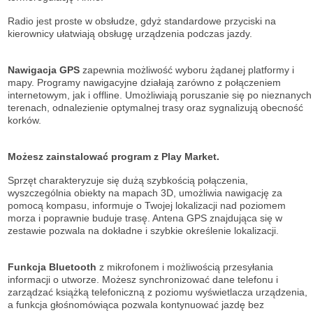
Radio jest proste w obsłudze, gdyż standardowe przyciski na
kierownicy ułatwiają obsługę urządzenia podczas jazdy.
Nawigacja GPS
zapewnia możliwość wyboru żądanej platformy i
mapy. Programy nawigacyjne działają zarówno z połączeniem
internetowym, jak i offline. Umożliwiają poruszanie się po nieznanych
terenach, odnalezienie optymalnej trasy oraz sygnalizują obecność
korków.
Możesz zainstalować program z Play Market.
Sprzęt charakteryzuje się dużą szybkością połączenia,
wyszczególnia obiekty na mapach 3D, umożliwia nawigację za
pomocą kompasu, informuje o Twojej lokalizacji nad poziomem
morza i poprawnie buduje trasę. Antena GPS znajdująca się w
zestawie pozwala na dokładne i szybkie określenie lokalizacji.
Funkcja Bluetooth
z mikrofonem i możliwością przesyłania
informacji o utworze. Możesz synchronizować dane telefonu i
zarządzać książką telefoniczną z poziomu wyświetlacza urządzenia,
a funkcja głośnomówiąca pozwala kontynuować jazdę bez