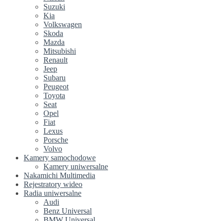
Suzuki
Kia
Volkswagen
Skoda
Mazda
Mitsubishi
Renault
Jeep
Subaru
Peugeot
Toyota
Seat
Opel
Fiat
Lexus
Porsche
Volvo
Kamery samochodowe
Kamery uniwersalne
Nakamichi Multimedia
Rejestratory wideo
Radia uniwersalne
Audi
Benz Universal
BMW Universal