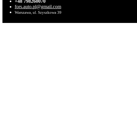
+48 798260070
fors.auto.pl@gmail.com
Warszawa, ul. Szyszkowa 39