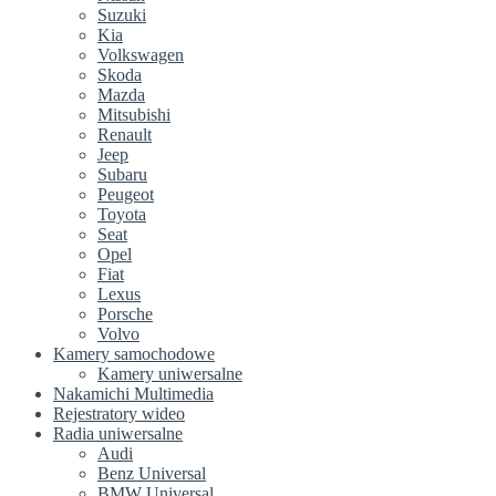
Suzuki
Kia
Volkswagen
Skoda
Mazda
Mitsubishi
Renault
Jeep
Subaru
Peugeot
Toyota
Seat
Opel
Fiat
Lexus
Porsche
Volvo
Kamery samochodowe
Kamery uniwersalne
Nakamichi Multimedia
Rejestratory wideo
Radia uniwersalne
Audi
Benz Universal
BMW Universal