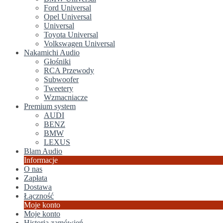
Ford Universal
Opel Universal
Universal
Toyota Universal
Volkswagen Universal
Nakamichi Audio
Głośniki
RCA Przewody
Subwoofer
Tweetery
Wzmacniacze
Premium system
AUDI
BENZ
BMW
LEXUS
Blam Audio
Informacje
O nas
Zapłata
Dostawa
Łączność
Moje konto
Moje konto
Historia zamówień