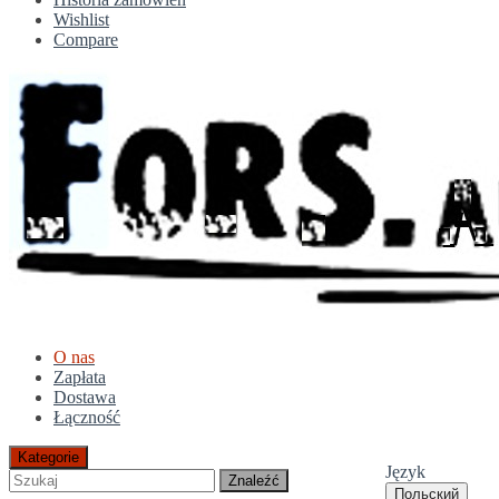
Wishlist
Compare
O nas
Zapłata
Dostawa
Łączność
Kategorie
Język
Znaleźć
Польский