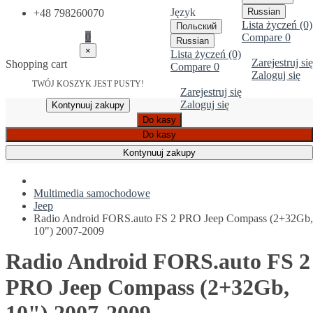
Język
Russian
+48 798260070
Lista życzeń (0)
Польский
0
Compare
0
Russian
×
Lista życzeń (0)
Zarejestruj się
Shopping cart
Compare
0
Zaloguj się
TWÓJ KOSZYK JEST PUSTY!
Zarejestruj się
Zaloguj się
Kontynuuj zakupy
Do kasy
Do kasy
Kontynuuj zakupy
Multimedia samochodowe
Jeep
Radio Android FORS.auto FS 2 PRO Jeep Compass (2+32Gb,
10") 2007-2009
Radio Android FORS.auto FS 2
PRO Jeep Compass (2+32Gb,