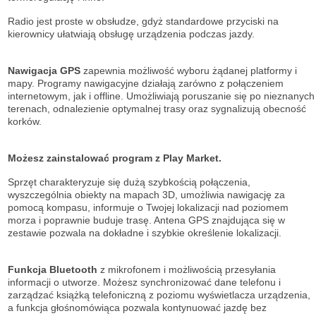
Radio jest proste w obsłudze, gdyż standardowe przyciski na
kierownicy ułatwiają obsługę urządzenia podczas jazdy.
Nawigacja GPS
zapewnia możliwość wyboru żądanej platformy i
mapy. Programy nawigacyjne działają zarówno z połączeniem
internetowym, jak i offline. Umożliwiają poruszanie się po nieznanych
terenach, odnalezienie optymalnej trasy oraz sygnalizują obecność
korków.
Możesz zainstalować program z Play Market.
Sprzęt charakteryzuje się dużą szybkością połączenia,
wyszczególnia obiekty na mapach 3D, umożliwia nawigację za
pomocą kompasu, informuje o Twojej lokalizacji nad poziomem
morza i poprawnie buduje trasę. Antena GPS znajdująca się w
zestawie pozwala na dokładne i szybkie określenie lokalizacji.
Funkcja Bluetooth
z mikrofonem i możliwością przesyłania
informacji o utworze. Możesz synchronizować dane telefonu i
zarządzać książką telefoniczną z poziomu wyświetlacza urządzenia,
a funkcja głośnomówiąca pozwala kontynuować jazdę bez