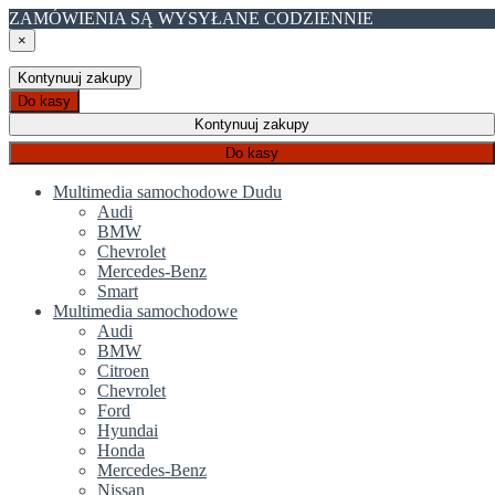
ZAMÓWIENIA SĄ WYSYŁANE CODZIENNIE
×
Kontynuuj zakupy
Do kasy
Kontynuuj zakupy
Do kasy
Multimedia samochodowe Dudu
Audi
BMW
Chevrolet
Mercedes-Benz
Smart
Multimedia samochodowe
Audi
BMW
Citroen
Chevrolet
Ford
Hyundai
Honda
Mercedes-Benz
Nissan