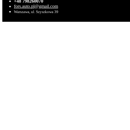
+48 798260070
fors.auto.pl@gmail.com
Warszawa, ul. Szyszkowa 39