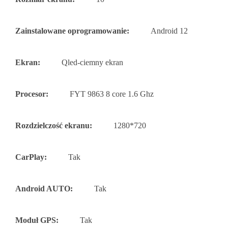
Zainstalowane oprogramowanie:
Android 12
Ekran:
Qled-ciemny ekran
Procesor:
FYT 9863 8 core 1.6 Ghz
Rozdzielczość ekranu:
1280*720
CarPlay:
Tak
Android AUTO:
Tak
Moduł GPS:
Tak