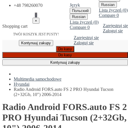
Język
Russian
+48 798260070
Lista życzeń (0)
Польский
0
Compare
0
Russian
×
Lista życzeń (0)
Zarejestruj się
Shopping cart
Compare
0
Zaloguj się
TWÓJ KOSZYK JEST PUSTY!
Zarejestruj się
Zaloguj się
Kontynuuj zakupy
Do kasy
Do kasy
Kontynuuj zakupy
Multimedia samochodowe
Hyundai
Radio Android FORS.auto FS 2 PRO Hyundai Tucson
(2+32Gb, 10") 2006-2014
Radio Android FORS.auto FS 2
PRO Hyundai Tucson (2+32Gb,