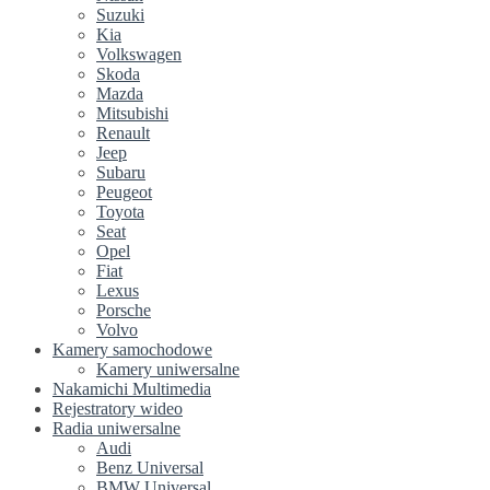
Suzuki
Kia
Volkswagen
Skoda
Mazda
Mitsubishi
Renault
Jeep
Subaru
Peugeot
Toyota
Seat
Opel
Fiat
Lexus
Porsche
Volvo
Kamery samochodowe
Kamery uniwersalne
Nakamichi Multimedia
Rejestratory wideo
Radia uniwersalne
Audi
Benz Universal
BMW Universal