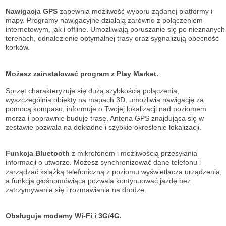
Nawigacja GPS
zapewnia możliwość wyboru żądanej platformy i
mapy. Programy nawigacyjne działają zarówno z połączeniem
internetowym, jak i offline. Umożliwiają poruszanie się po nieznanych
terenach, odnalezienie optymalnej trasy oraz sygnalizują obecność
korków.
Możesz zainstalować program z Play Market.
Sprzęt charakteryzuje się dużą szybkością połączenia,
wyszczególnia obiekty na mapach 3D, umożliwia nawigację za
pomocą kompasu, informuje o Twojej lokalizacji nad poziomem
morza i poprawnie buduje trasę. Antena GPS znajdująca się w
zestawie pozwala na dokładne i szybkie określenie lokalizacji.
Funkcja Bluetooth
z mikrofonem i możliwością przesyłania
informacji o utworze. Możesz synchronizować dane telefonu i
zarządzać książką telefoniczną z poziomu wyświetlacza urządzenia,
a funkcja głośnomówiąca pozwala kontynuować jazdę bez
zatrzymywania się i rozmawiania na drodze.
Obsługuje modemy Wi-Fi i 3G/4G.