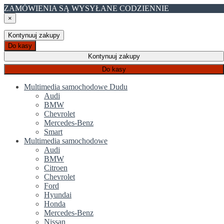
ZAMÓWIENIA SĄ WYSYŁANE CODZIENNIE
×
Kontynuuj zakupy
Do kasy
Kontynuuj zakupy
Do kasy
Multimedia samochodowe Dudu
Audi
BMW
Chevrolet
Mercedes-Benz
Smart
Multimedia samochodowe
Audi
BMW
Citroen
Chevrolet
Ford
Hyundai
Honda
Mercedes-Benz
Nissan