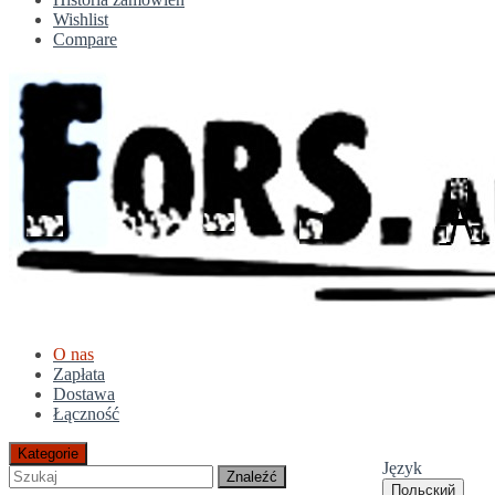
Wishlist
Compare
O nas
Zapłata
Dostawa
Łączność
Kategorie
Język
Znaleźć
Польский