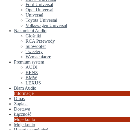
Ford Universal
Opel Universal
Universal
Toyota Universal
Volkswagen Universal
Nakamichi Audio
Głośniki
RCA Przewody
Subwoofer
Tweetery
Wzmacniacze
Premium system
AUDI
BENZ
BMW
LEXUS
Blam Audio
Informacje
O nas
Zapłata
Dostawa
Łączność
Moje konto
Moje konto
Historia zamówień