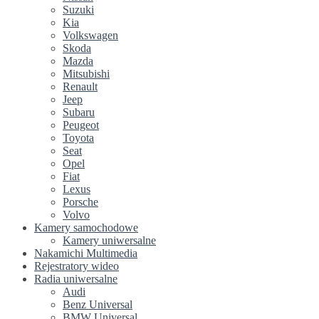
Suzuki
Kia
Volkswagen
Skoda
Mazda
Mitsubishi
Renault
Jeep
Subaru
Peugeot
Toyota
Seat
Opel
Fiat
Lexus
Porsche
Volvo
Kamery samochodowe
Kamery uniwersalne
Nakamichi Multimedia
Rejestratory wideo
Radia uniwersalne
Audi
Benz Universal
BMW Universal