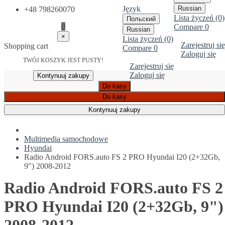
Język
Russian
+48 798260070
Lista życzeń (0)
Польский
0
Compare
0
Russian
×
Lista życzeń (0)
Zarejestruj się
Shopping cart
Compare
0
Zaloguj się
TWÓJ KOSZYK JEST PUSTY!
Zarejestruj się
Zaloguj się
Kontynuuj zakupy
Do kasy
Do kasy
Kontynuuj zakupy
Multimedia samochodowe
Hyundai
Radio Android FORS.auto FS 2 PRO Hyundai I20 (2+32Gb,
9") 2008-2012
Radio Android FORS.auto FS 2
PRO Hyundai I20 (2+32Gb, 9")