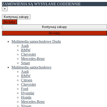
ZAMÓWIENIA SĄ WYSYŁANE CODZIENNIE
×
Kontynuuj zakupy
Do kasy
Kontynuuj zakupy
Do kasy
Multimedia samochodowe Dudu
Audi
BMW
Chevrolet
Mercedes-Benz
Smart
Multimedia samochodowe
Audi
BMW
Citroen
Chevrolet
Ford
Hyundai
Honda
Mercedes-Benz
Nissan