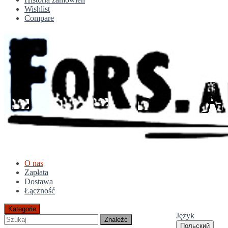
Wishlist
Compare
O nas
Zapłata
Dostawa
Łączność
Kategorie
Język
Znaleźć
Польский