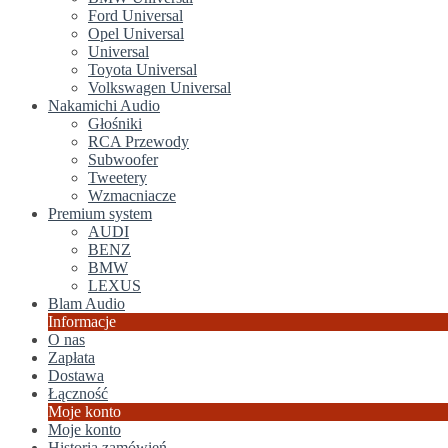
Ford Universal
Opel Universal
Universal
Toyota Universal
Volkswagen Universal
Nakamichi Audio
Głośniki
RCA Przewody
Subwoofer
Tweetery
Wzmacniacze
Premium system
AUDI
BENZ
BMW
LEXUS
Blam Audio
Informacje
O nas
Zapłata
Dostawa
Łączność
Moje konto
Moje konto
Historia zamówień