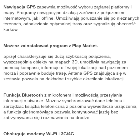
Nawigacja GPS
zapewnia możliwość wyboru żądanej platformy i
mapy. Programy nawigacyjne działają zarówno z połączeniem
internetowym, jak i offline. Umożliwiają poruszanie się po nieznanych
terenach, odnalezienie optymalnej trasy oraz sygnalizują obecność
korków.
Możesz zainstalować program z Play Market.
Sprzęt charakteryzuje się dużą szybkością połączenia,
wyszczególnia obiekty na mapach 3D, umożliwia nawigację za
pomocą kompasu, informuje o Twojej lokalizacji nad poziomem
morza i poprawnie buduje trasę. Antena GPS znajdująca się w
zestawie pozwala na dokładne i szybkie określenie lokalizacji.
Funkcja Bluetooth
z mikrofonem i możliwością przesyłania
informacji o utworze. Możesz synchronizować dane telefonu i
zarządzać książką telefoniczną z poziomu wyświetlacza urządzenia,
a funkcja głośnomówiąca pozwala kontynuować jazdę bez
zatrzymywania się i rozmawiania na drodze.
Obsługuje modemy Wi-Fi i 3G/4G.