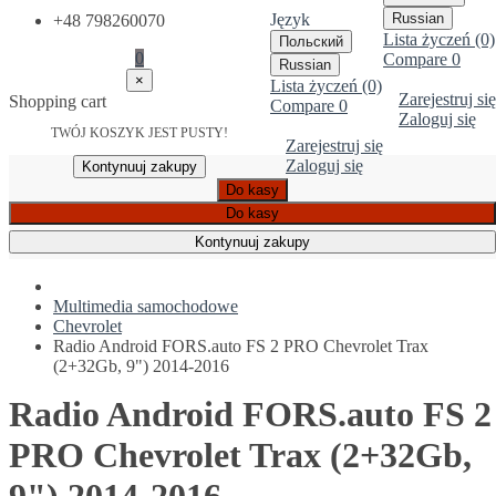
Język
Russian
+48 798260070
Lista życzeń (0)
Польский
0
Compare
0
Russian
×
Lista życzeń (0)
Zarejestruj się
Shopping cart
Compare
0
Zaloguj się
TWÓJ KOSZYK JEST PUSTY!
Zarejestruj się
Zaloguj się
Kontynuuj zakupy
Do kasy
Do kasy
Kontynuuj zakupy
Multimedia samochodowe
Chevrolet
Radio Android FORS.auto FS 2 PRO Chevrolet Trax
(2+32Gb, 9") 2014-2016
Radio Android FORS.auto FS 2
PRO Chevrolet Trax (2+32Gb,