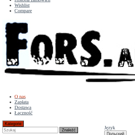
Wishlist
Compare
O nas
Zapłata
Dostawa
Łączność
Kategorie
Język
Znaleźć
Польский