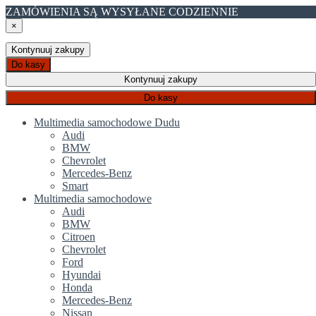
ZAMÓWIENIA SĄ WYSYŁANE CODZIENNIE
×
Kontynuuj zakupy
Do kasy
Kontynuuj zakupy
Do kasy
Multimedia samochodowe Dudu
Audi
BMW
Chevrolet
Mercedes-Benz
Smart
Multimedia samochodowe
Audi
BMW
Citroen
Chevrolet
Ford
Hyundai
Honda
Mercedes-Benz
Nissan