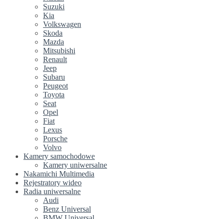
Suzuki
Kia
Volkswagen
Skoda
Mazda
Mitsubishi
Renault
Jeep
Subaru
Peugeot
Toyota
Seat
Opel
Fiat
Lexus
Porsche
Volvo
Kamery samochodowe
Kamery uniwersalne
Nakamichi Multimedia
Rejestratory wideo
Radia uniwersalne
Audi
Benz Universal
BMW Universal