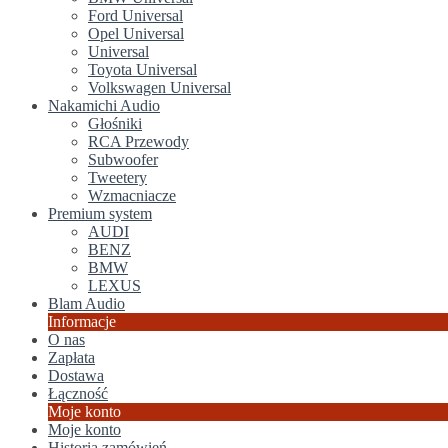
Ford Universal
Opel Universal
Universal
Toyota Universal
Volkswagen Universal
Nakamichi Audio
Głośniki
RCA Przewody
Subwoofer
Tweetery
Wzmacniacze
Premium system
AUDI
BENZ
BMW
LEXUS
Blam Audio
Informacje
O nas
Zapłata
Dostawa
Łączność
Moje konto
Moje konto
Historia zamówień