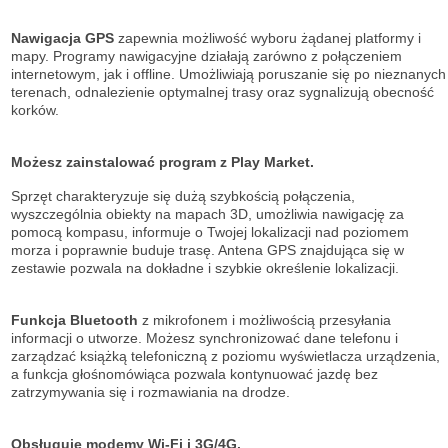
Nawigacja GPS
zapewnia możliwość wyboru żądanej platformy i
mapy. Programy nawigacyjne działają zarówno z połączeniem
internetowym, jak i offline. Umożliwiają poruszanie się po nieznanych
terenach, odnalezienie optymalnej trasy oraz sygnalizują obecność
korków.
Możesz zainstalować program z Play Market.
Sprzęt charakteryzuje się dużą szybkością połączenia,
wyszczególnia obiekty na mapach 3D, umożliwia nawigację za
pomocą kompasu, informuje o Twojej lokalizacji nad poziomem
morza i poprawnie buduje trasę. Antena GPS znajdująca się w
zestawie pozwala na dokładne i szybkie określenie lokalizacji.
Funkcja Bluetooth
z mikrofonem i możliwością przesyłania
informacji o utworze. Możesz synchronizować dane telefonu i
zarządzać książką telefoniczną z poziomu wyświetlacza urządzenia,
a funkcja głośnomówiąca pozwala kontynuować jazdę bez
zatrzymywania się i rozmawiania na drodze.
Obsługuje modemy Wi-Fi i 3G/4G.