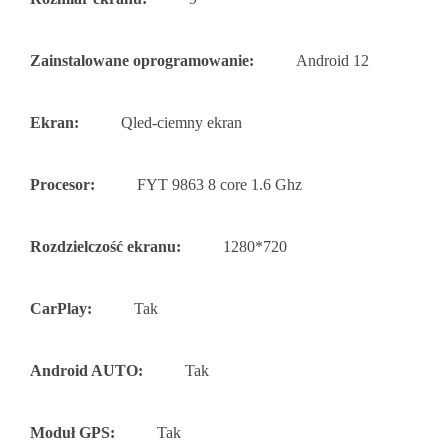
Zainstalowane oprogramowanie:
Android 12
Ekran:
Qled-ciemny ekran
Procesor:
FYT 9863 8 core 1.6 Ghz
Rozdzielczość ekranu:
1280*720
CarPlay:
Tak
Android AUTO:
Tak
Moduł GPS:
Tak