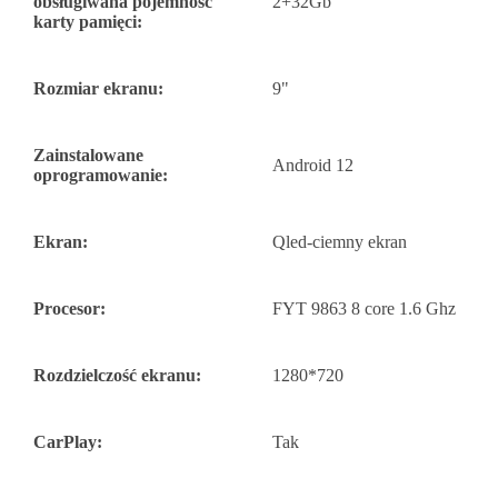
obsługiwana pojemność
2+32Gb
karty pamięci:
Rozmiar ekranu:
9"
Zainstalowane
Android 12
oprogramowanie:
Ekran:
Qled-ciemny ekran
Procesor:
FYT 9863 8 core 1.6 Ghz
Rozdzielczość ekranu:
1280*720
CarPlay:
Tak