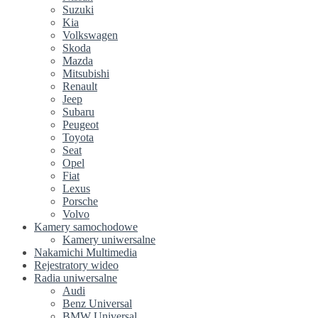
Suzuki
Kia
Volkswagen
Skoda
Mazda
Mitsubishi
Renault
Jeep
Subaru
Peugeot
Toyota
Seat
Opel
Fiat
Lexus
Porsche
Volvo
Kamery samochodowe
Kamery uniwersalne
Nakamichi Multimedia
Rejestratory wideo
Radia uniwersalne
Audi
Benz Universal
BMW Universal