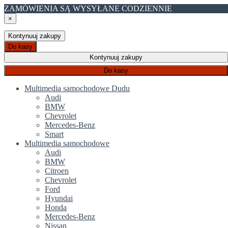
ZAMÓWIENIA SĄ WYSYŁANE CODZIENNIE
×
Kontynuuj zakupy
Do kasy
Kontynuuj zakupy
Do kasy
Multimedia samochodowe Dudu
Audi
BMW
Chevrolet
Mercedes-Benz
Smart
Multimedia samochodowe
Audi
BMW
Citroen
Chevrolet
Ford
Hyundai
Honda
Mercedes-Benz
Nissan