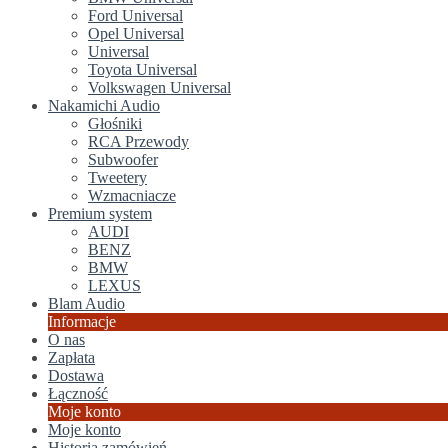
Ford Universal
Opel Universal
Universal
Toyota Universal
Volkswagen Universal
Nakamichi Audio
Głośniki
RCA Przewody
Subwoofer
Tweetery
Wzmacniacze
Premium system
AUDI
BENZ
BMW
LEXUS
Blam Audio
Informacje
O nas
Zapłata
Dostawa
Łączność
Moje konto
Moje konto
Historia zamówień