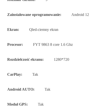
Zainstalowane oprogramowanie:
Android 12
Ekran:
Qled-ciemny ekran
Procesor:
FYT 9863 8 core 1.6 Ghz
Rozdzielczość ekranu:
1280*720
CarPlay:
Tak
Android AUTO:
Tak
Moduł GPS:
Tak