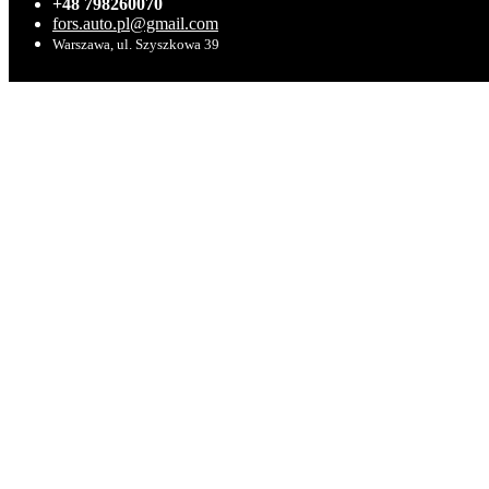
+48 798260070
fors.auto.pl@gmail.com
Warszawa, ul. Szyszkowa 39