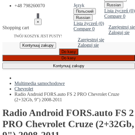
Język
Russian
+48 798260070
Lista życzeń (0)
Польский
0
Compare
0
Russian
×
Lista życzeń (0)
Zarejestruj się
Shopping cart
Compare
0
Zaloguj się
TWÓJ KOSZYK JEST PUSTY!
Zarejestruj się
Zaloguj się
Kontynuuj zakupy
Do kasy
Do kasy
Kontynuuj zakupy
Multimedia samochodowe
Chevrolet
Radio Android FORS.auto FS 2 PRO Chevrolet Cruze
(2+32Gb, 9") 2008-2011
Radio Android FORS.auto FS 2
PRO Chevrolet Cruze (2+32Gb,