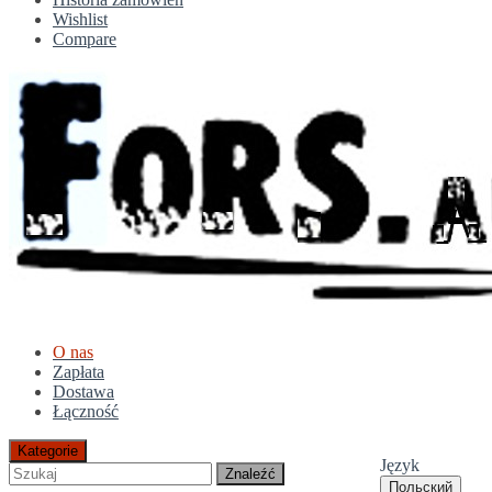
Wishlist
Compare
O nas
Zapłata
Dostawa
Łączność
Kategorie
Język
Znaleźć
Польский