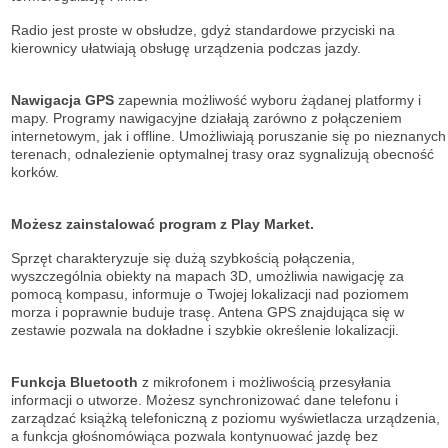
Radio jest proste w obsłudze, gdyż standardowe przyciski na
kierownicy ułatwiają obsługę urządzenia podczas jazdy.
Nawigacja GPS
zapewnia możliwość wyboru żądanej platformy i
mapy. Programy nawigacyjne działają zarówno z połączeniem
internetowym, jak i offline. Umożliwiają poruszanie się po nieznanych
terenach, odnalezienie optymalnej trasy oraz sygnalizują obecność
korków.
Możesz zainstalować program z Play Market.
Sprzęt charakteryzuje się dużą szybkością połączenia,
wyszczególnia obiekty na mapach 3D, umożliwia nawigację za
pomocą kompasu, informuje o Twojej lokalizacji nad poziomem
morza i poprawnie buduje trasę. Antena GPS znajdująca się w
zestawie pozwala na dokładne i szybkie określenie lokalizacji.
Funkcja Bluetooth
z mikrofonem i możliwością przesyłania
informacji o utworze. Możesz synchronizować dane telefonu i
zarządzać książką telefoniczną z poziomu wyświetlacza urządzenia,
a funkcja głośnomówiąca pozwala kontynuować jazdę bez