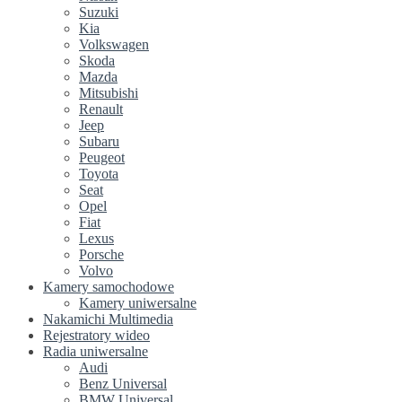
Suzuki
Kia
Volkswagen
Skoda
Mazda
Mitsubishi
Renault
Jeep
Subaru
Peugeot
Toyota
Seat
Opel
Fiat
Lexus
Porsche
Volvo
Kamery samochodowe
Kamery uniwersalne
Nakamichi Multimedia
Rejestratory wideo
Radia uniwersalne
Audi
Benz Universal
BMW Universal