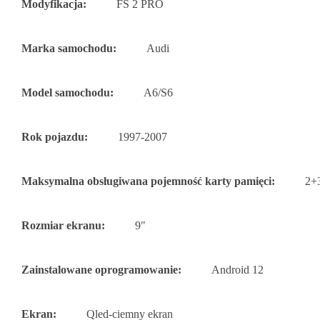
Modyfikacja:
FS 2 PRO
Marka samochodu:
Audi
Model samochodu:
A6/S6
Rok pojazdu:
1997-2007
Maksymalna obsługiwana pojemność karty pamięci:
2+
Rozmiar ekranu:
9"
Zainstalowane oprogramowanie:
Android 12
Ekran:
Qled-ciemny ekran