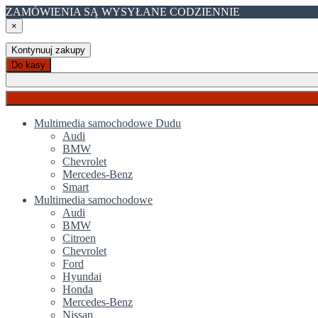
ZAMÓWIENIA SĄ WYSYŁANE CODZIENNIE
×
Kontynuuj zakupy
Do kasy
Multimedia samochodowe Dudu
Audi
BMW
Chevrolet
Mercedes-Benz
Smart
Multimedia samochodowe
Audi
BMW
Citroen
Chevrolet
Ford
Hyundai
Honda
Mercedes-Benz
Nissan