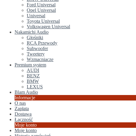
Ford Universal
Opel Universal
Universal
Toyota Universal
Volkswagen Universal
Nakamichi Audio
Głośniki
RCA Przewody
Subwoofer
Tweetery
Wzmacniacze
Premium system
AUDI
BENZ
BMW
LEXUS
Blam Audio
Informacje
O nas
Zapłata
Dostawa
Łączność
Moje konto
Moje konto
Historia zamówień