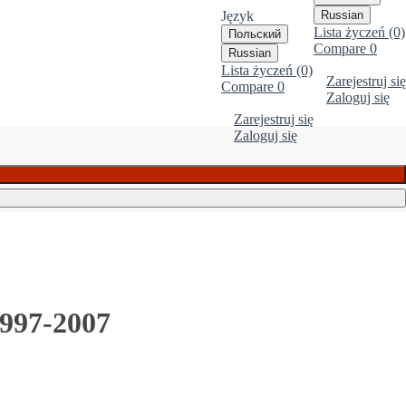
Język
Russian
Lista życzeń (0)
Польский
Compare
0
Russian
Lista życzeń (0)
Zarejestruj się
Compare
0
Zaloguj się
Zarejestruj się
Zaloguj się
997-2007