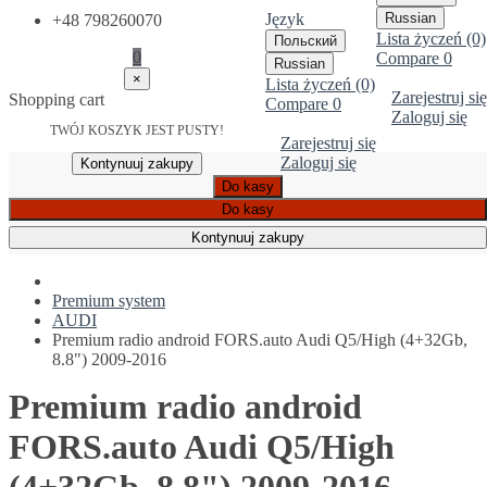
Język
Russian
+48 798260070
Lista życzeń (0)
Польский
0
Compare
0
Russian
×
Lista życzeń (0)
Zarejestruj się
Shopping cart
Compare
0
Zaloguj się
TWÓJ KOSZYK JEST PUSTY!
Zarejestruj się
Zaloguj się
Kontynuuj zakupy
Do kasy
Do kasy
Kontynuuj zakupy
Premium system
AUDI
Premium radio android FORS.auto Audi Q5/High (4+32Gb,
8.8") 2009-2016
Premium radio android
FORS.auto Audi Q5/High