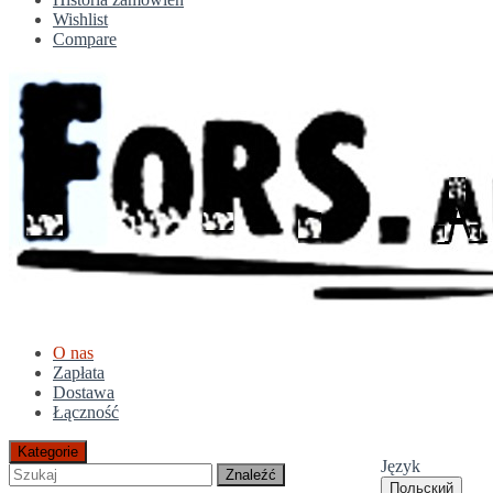
Wishlist
Compare
O nas
Zapłata
Dostawa
Łączność
Kategorie
Język
Znaleźć
Польский