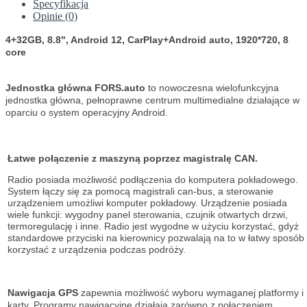
Specyfikacja
Opinie (0)
4+32GB, 8.8", Android 12, CarPlay+Android auto, 1920*720, 8
core
Jednostka główna FORS.auto
to nowoczesna wielofunkcyjna
jednostka główna, pełnoprawne centrum multimedialne działające w
oparciu o system operacyjny Android.
Łatwe połączenie z maszyną poprzez magistralę CAN.
Radio posiada możliwość podłączenia do komputera pokładowego.
System łączy się za pomocą magistrali can-bus, a sterowanie
urządzeniem umożliwi komputer pokładowy. Urządzenie posiada
wiele funkcji: wygodny panel sterowania, czujnik otwartych drzwi,
termoregulację i inne.
Radio jest wygodne w użyciu
korzystać, gdyż
standardowe przyciski na kierownicy pozwalają na to w łatwy sposób
korzystać z urządzenia podczas podróży.
Nawigacja GPS
zapewnia możliwość wyboru wymaganej platformy i
karty. Programy nawigacyjne działają zarówno z połączeniem