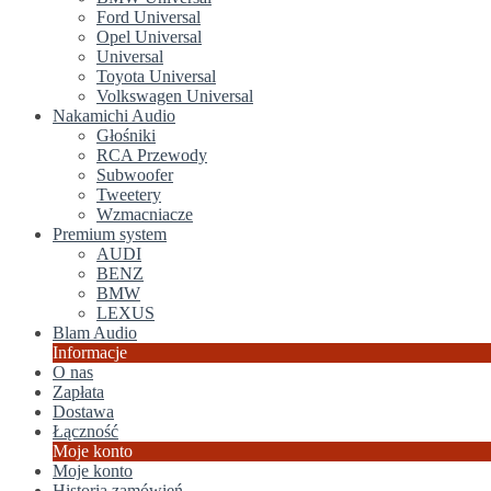
Ford Universal
Opel Universal
Universal
Toyota Universal
Volkswagen Universal
Nakamichi Audio
Głośniki
RCA Przewody
Subwoofer
Tweetery
Wzmacniacze
Premium system
AUDI
BENZ
BMW
LEXUS
Blam Audio
Informacje
O nas
Zapłata
Dostawa
Łączność
Moje konto
Moje konto
Historia zamówień