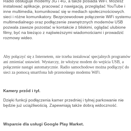
Radio obsługuje modemy 3G i 4G, a także posiada WiFi. Możesz
instalować aplikacje, pracować z nawigacją, przeglądać YouTube i
inne multimedia, komunikować się w mediach społecznościowych.
sieci i różne komunikatory. Bezprzewodowe połączenie WiFi systemu
multimedialnego oraz podłączenie zewnętrznych modemów USB
pozwala zawsze pozostać w kontakcie z bliskimi, oglądać ulubione
filmy, być na bieżąco z najświeższymi wiadomościami i prowadzić
rozmowy wideo.
Aby połączyć się z Internetem, nie trzeba instalować specjalnych programów
ani zmieniać ustawień. Wystarczy, że włożysz modem do wejścia USB, a
połączenie nastąpi automatycznie. Radio samochodowe można podłączyć do
sieci za pomocą smartfona lub przenośnego modemu WiFi.
Kamery przód i tył.
Dzięki funkcji podłączenia kamer przedniej i tylnej parkowanie nie
będzie już uciążliwością. Zapewniają także dobrą widoczność.
Wsparcie dla usługi Google Play Market.