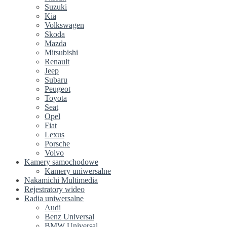
Suzuki
Kia
Volkswagen
Skoda
Mazda
Mitsubishi
Renault
Jeep
Subaru
Peugeot
Toyota
Seat
Opel
Fiat
Lexus
Porsche
Volvo
Kamery samochodowe
Kamery uniwersalne
Nakamichi Multimedia
Rejestratory wideo
Radia uniwersalne
Audi
Benz Universal
BMW Universal