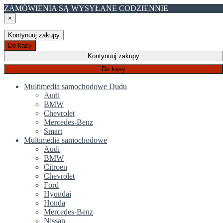
ZAMÓWIENIA SĄ WYSYŁANE CODZIENNIE
×
Kontynuuj zakupy
Do kasy
Kontynuuj zakupy
Do kasy
Multimedia samochodowe Dudu
Audi
BMW
Chevrolet
Mercedes-Benz
Smart
Multimedia samochodowe
Audi
BMW
Citroen
Chevrolet
Ford
Hyundai
Honda
Mercedes-Benz
Nissan