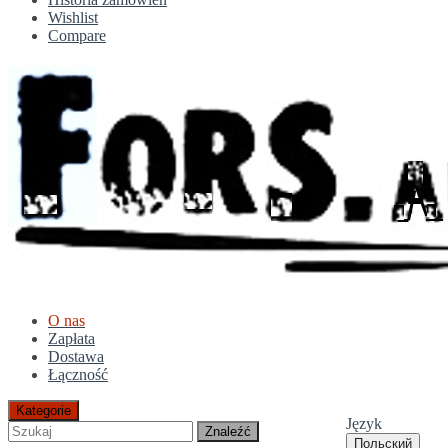
Wishlist
Compare
O nas
Zapłata
Dostawa
Łączność
Kategorie
Język
Znaleźć
Польский