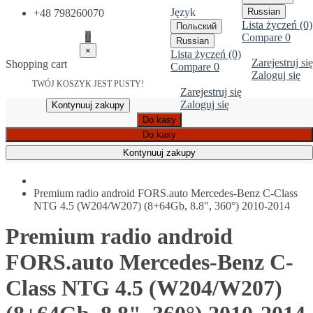
Język
Russian
+48 798260070
Lista życzeń (0)
Польский
0
Compare
0
Russian
×
Lista życzeń (0)
Zarejestruj się
Shopping cart
Compare
0
Zaloguj się
TWÓJ KOSZYK JEST PUSTY!
Zarejestruj się
Zaloguj się
Kontynuuj zakupy
Do kasy
Do kasy
Kontynuuj zakupy
Premium radio android FORS.auto Mercedes-Benz C-Class
NTG 4.5 (W204/W207) (8+64Gb, 8.8", 360°) 2010-2014
Premium radio android
FORS.auto Mercedes-Benz C-
Class NTG 4.5 (W204/W207)