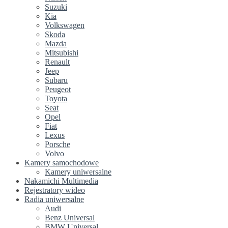
Suzuki
Kia
Volkswagen
Skoda
Mazda
Mitsubishi
Renault
Jeep
Subaru
Peugeot
Toyota
Seat
Opel
Fiat
Lexus
Porsche
Volvo
Kamery samochodowe
Kamery uniwersalne
Nakamichi Multimedia
Rejestratory wideo
Radia uniwersalne
Audi
Benz Universal
BMW Universal