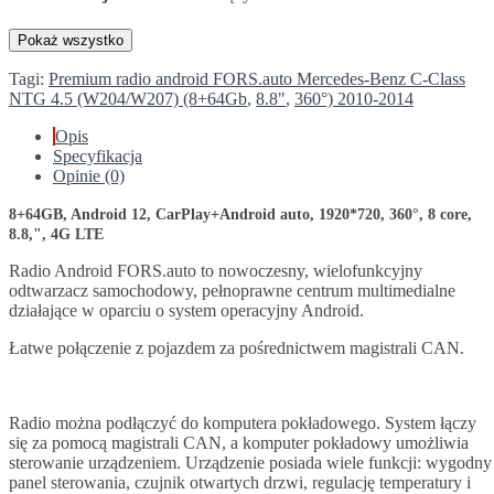
Pokaż wszystko
Tagi:
Premium radio android FORS.auto Mercedes-Benz C-Class
NTG 4.5 (W204/W207) (8+64Gb
,
8.8"
,
360°) 2010-2014
Opis
Specyfikacja
Opinie (0)
8+64GB, Android 12, CarPlay+Android auto, 1920*720,
360°,
8 core,
8.8,
", 4G LTE
Radio Android FORS.auto to nowoczesny, wielofunkcyjny
odtwarzacz samochodowy, pełnoprawne centrum multimedialne
działające w oparciu o system operacyjny Android.
Łatwe połączenie z pojazdem za pośrednictwem magistrali CAN.
Radio można podłączyć do komputera pokładowego. System łączy
się za pomocą magistrali CAN, a komputer pokładowy umożliwia
sterowanie urządzeniem. Urządzenie posiada wiele funkcji: wygodny
panel sterowania, czujnik otwartych drzwi, regulację temperatury i