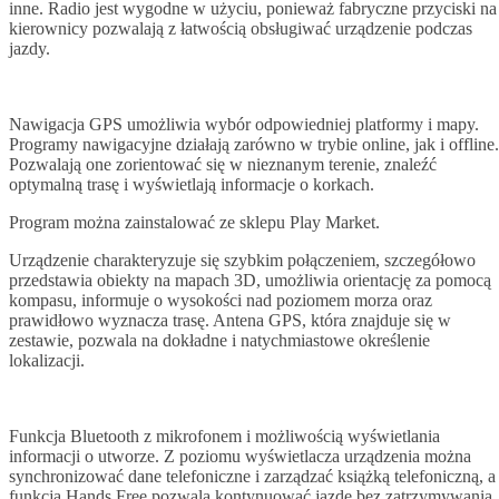
inne. Radio jest wygodne w użyciu, ponieważ fabryczne przyciski na
kierownicy pozwalają z łatwością obsługiwać urządzenie podczas
jazdy.
Nawigacja GPS umożliwia wybór odpowiedniej platformy i mapy.
Programy nawigacyjne działają zarówno w trybie online, jak i offline.
Pozwalają one zorientować się w nieznanym terenie, znaleźć
optymalną trasę i wyświetlają informacje o korkach.
Program można zainstalować ze sklepu Play Market.
Urządzenie charakteryzuje się szybkim połączeniem, szczegółowo
przedstawia obiekty na mapach 3D, umożliwia orientację za pomocą
kompasu, informuje o wysokości nad poziomem morza oraz
prawidłowo wyznacza trasę. Antena GPS, która znajduje się w
zestawie, pozwala na dokładne i natychmiastowe określenie
lokalizacji.
Funkcja Bluetooth z mikrofonem i możliwością wyświetlania
informacji o utworze. Z poziomu wyświetlacza urządzenia można
synchronizować dane telefoniczne i zarządzać książką telefoniczną, a
funkcja Hands Free pozwala kontynuować jazdę bez zatrzymywania