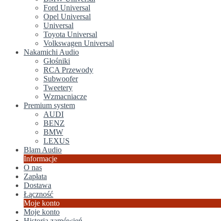
Ford Universal
Opel Universal
Universal
Toyota Universal
Volkswagen Universal
Nakamichi Audio
Głośniki
RCA Przewody
Subwoofer
Tweetery
Wzmacniacze
Premium system
AUDI
BENZ
BMW
LEXUS
Blam Audio
Informacje
O nas
Zapłata
Dostawa
Łączność
Moje konto
Moje konto
Historia zamówień