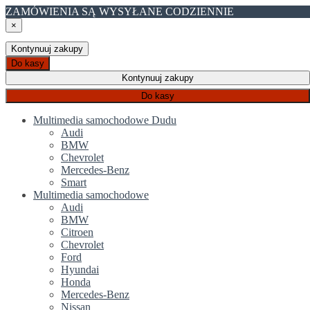
ZAMÓWIENIA SĄ WYSYŁANE CODZIENNIE
×
Kontynuuj zakupy
Do kasy
Kontynuuj zakupy
Do kasy
Multimedia samochodowe Dudu
Audi
BMW
Chevrolet
Mercedes-Benz
Smart
Multimedia samochodowe
Audi
BMW
Citroen
Chevrolet
Ford
Hyundai
Honda
Mercedes-Benz
Nissan