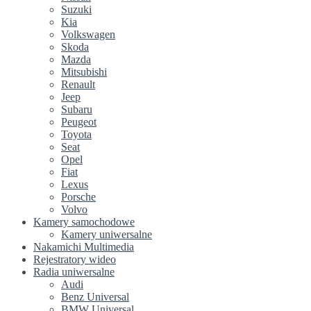
Suzuki
Kia
Volkswagen
Skoda
Mazda
Mitsubishi
Renault
Jeep
Subaru
Peugeot
Toyota
Seat
Opel
Fiat
Lexus
Porsche
Volvo
Kamery samochodowe
Kamery uniwersalne
Nakamichi Multimedia
Rejestratory wideo
Radia uniwersalne
Audi
Benz Universal
BMW Universal