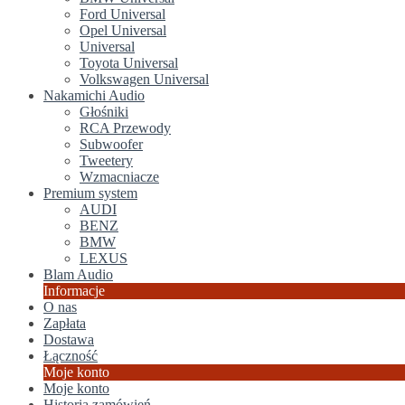
Ford Universal
Opel Universal
Universal
Toyota Universal
Volkswagen Universal
Nakamichi Audio
Głośniki
RCA Przewody
Subwoofer
Tweetery
Wzmacniacze
Premium system
AUDI
BENZ
BMW
LEXUS
Blam Audio
Informacje
O nas
Zapłata
Dostawa
Łączność
Moje konto
Moje konto
Historia zamówień