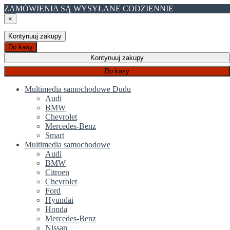
ZAMÓWIENIA SĄ WYSYŁANE CODZIENNIE
×
Kontynuuj zakupy
Do kasy
Kontynuuj zakupy
Do kasy
Multimedia samochodowe Dudu
Audi
BMW
Chevrolet
Mercedes-Benz
Smart
Multimedia samochodowe
Audi
BMW
Citroen
Chevrolet
Ford
Hyundai
Honda
Mercedes-Benz
Nissan