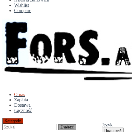
Wishlist
Compare
O nas
Zapłata
Dostawa
Łączność
Kategorie
Język
Znaleźć
Польский