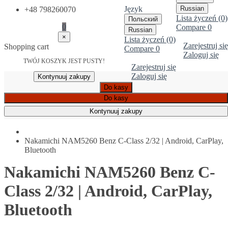
Język
Russian
+48 798260070
Lista życzeń (0)
Польский
0
Compare
0
Russian
×
Lista życzeń (0)
Zarejestruj się
Shopping cart
Compare
0
Zaloguj się
TWÓJ KOSZYK JEST PUSTY!
Zarejestruj się
Zaloguj się
Kontynuuj zakupy
Do kasy
Do kasy
Kontynuuj zakupy
Nakamichi NAM5260 Benz C-Class 2/32 | Android, CarPlay,
Bluetooth
Nakamichi NAM5260 Benz C-
Class 2/32 | Android, CarPlay,
Bluetooth